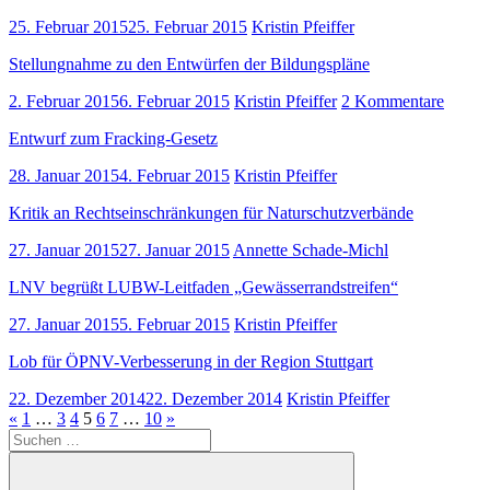
25. Februar 2015
25. Februar 2015
Kristin Pfeiffer
Stellungnahme zu den Entwürfen der Bildungspläne
2. Februar 2015
6. Februar 2015
Kristin Pfeiffer
2 Kommentare
Entwurf zum Fracking-Gesetz
28. Januar 2015
4. Februar 2015
Kristin Pfeiffer
Kritik an Rechtseinschränkungen für Naturschutzverbände
27. Januar 2015
27. Januar 2015
Annette Schade-Michl
LNV begrüßt LUBW-Leitfaden „Gewässerrandstreifen“
27. Januar 2015
5. Februar 2015
Kristin Pfeiffer
Lob für ÖPNV-Verbesserung in der Region Stuttgart
22. Dezember 2014
22. Dezember 2014
Kristin Pfeiffer
Seitennummerierung
Vorherige
Nächste
«
1
…
3
4
5
6
7
…
10
»
Suchen
Beiträge
Beiträge
der
nach:
Beiträge