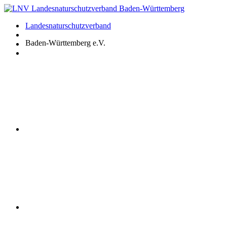
Zum
Inhalt
Landesnaturschutzverband
springen
Baden-Württemberg e.V.
Youtube
Instagram
Facebook