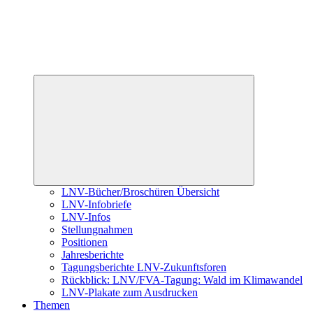
Untermenü
öffnen
LNV-Bücher/Broschüren Übersicht
LNV-Infobriefe
LNV-Infos
Stellungnahmen
Positionen
Jahresberichte
Tagungsberichte LNV-Zukunftsforen
Rückblick: LNV/FVA-Tagung: Wald im Klimawandel
LNV-Plakate zum Ausdrucken
Themen