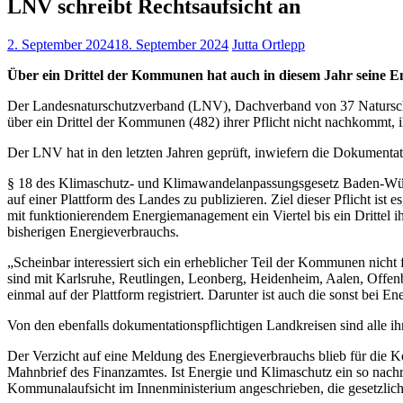
LNV schreibt Rechtsaufsicht an
2. September 2024
18. September 2024
Jutta Ortlepp
Über ein Drittel der Kommunen hat auch in diesem Jahr seine E
Der Landesnaturschutzverband (LNV), Dachverband von 37 Naturschut
über ein Drittel der Kommunen (482) ihrer Pflicht nicht nachkommt, 
Der LNV hat in den letzten Jahren geprüft, inwiefern die Dokumentat
§ 18 des Klimaschutz- und Klimawandelanpassungsgesetz Baden-Wür
auf einer Plattform des Landes zu publizieren. Ziel dieser Pflicht 
mit funktionierendem Energiemanagement ein Viertel bis ein Drittel i
bisherigen Energieverbrauchs.
„Scheinbar interessiert sich ein erheblicher Teil der Kommunen nicht
sind mit Karlsruhe, Reutlingen, Leonberg, Heidenheim, Aalen, Of
einmal auf der Plattform registriert. Darunter ist auch die sonst bei
Von den ebenfalls dokumentationspflichtigen Landkreisen sind alle i
Der Verzicht auf eine Meldung des Energieverbrauchs blieb für die Kom
Mahnbrief des Finanzamtes. Ist Energie und Klimaschutz ein so nach
Kommunalaufsicht im Innenministerium angeschrieben, die gesetzlich z