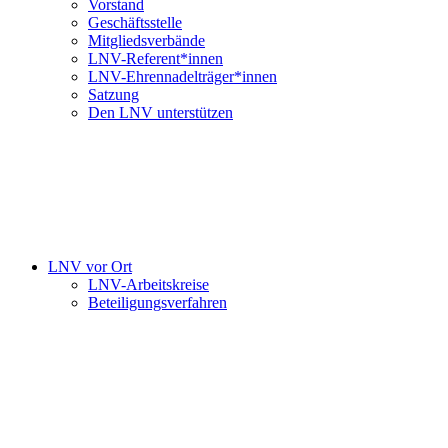
Vorstand
Geschäftsstelle
Mitgliedsverbände
LNV-Referent*innen
LNV-Ehrennadelträger*innen
Satzung
Den LNV unterstützen
LNV vor Ort
LNV-Arbeitskreise
Beteiligungsverfahren