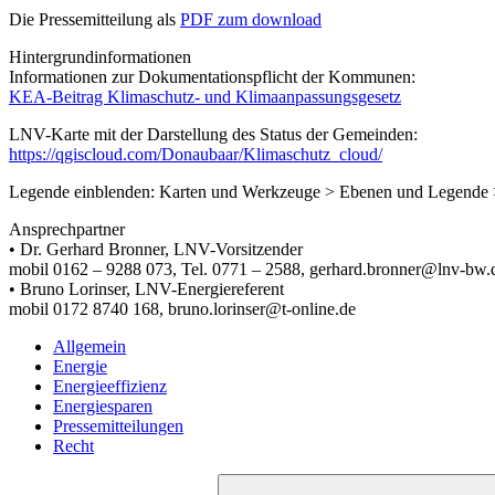
Die Pressemitteilung als
PDF zum download
Hintergrundinformationen
Informationen zur Dokumentationspflicht der Kommunen:
KEA-Beitrag Klimaschutz- und Klimaanpassungsgesetz
LNV-Karte mit der Darstellung des Status der Gemeinden:
https://qgiscloud.com/Donaubaar/Klimaschutz_cloud/
Legende einblenden: Karten und Werkzeuge > Ebenen und Legende >
Ansprechpartner
• Dr. Gerhard Bronner, LNV-Vorsitzender
mobil 0162 – 9288 073, Tel. 0771 – 2588, gerhard.bronner@lnv-bw.
• Bruno Lorinser, LNV-Energiereferent
mobil 0172 8740 168, bruno.lorinser@t-online.de
Allgemein
Energie
Energieeffizienz
Energiesparen
Pressemitteilungen
Recht
Suchen