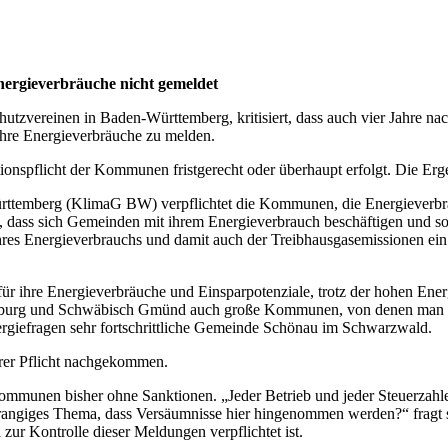
nergieverbräuche nicht gemeldet
zvereinen in Baden-Württemberg, kritisiert, dass auch vier Jahre nac
ihre Energieverbräuche zu melden.
ionspflicht der Kommunen fristgerecht oder überhaupt erfolgt. Die Erge
ttemberg (KlimaG BW) verpflichtet die Kommunen, die Energieverbräu
ist es, dass sich Gemeinden mit ihrem Energieverbrauch beschäftigen u
hres Energieverbrauchs und damit auch der Treibhausgasemissionen ein. 
 für ihre Energieverbräuche und Einsparpotenziale, trotz der hohen Ene
fenburg und Schwäbisch Gmünd auch große Kommunen, von denen man an
 Energiefragen sehr fortschrittliche Gemeinde Schönau im Schwarzwald.
hrer Pflicht nachgekommen.
munen bisher ohne Sanktionen. „Jeder Betrieb und jeder Steuerzahler, d
rangiges Thema, dass Versäumnisse hier hingenommen werden?“ fragt s
ur Kontrolle dieser Meldungen verpflichtet ist.