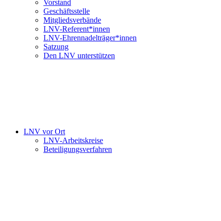
Vorstand
Geschäftsstelle
Mitgliedsverbände
LNV-Referent*innen
LNV-Ehrennadelträger*innen
Satzung
Den LNV unterstützen
LNV vor Ort
LNV-Arbeitskreise
Beteiligungsverfahren