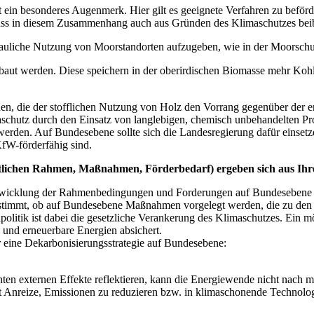
 ein besonderes Augenmerk. Hier gilt es geeignete Verfahren zu beförd
ss in diesem Zusammenhang auch aus Gründen des Klimaschutzes bei
rbauliche Nutzung von Moorstandorten aufzugeben, wie in der Moorschu
gebaut werden. Diese speichern in der oberirdischen Biomasse mehr Kohle
rden, die der stofflichen Nutzung von Holz den Vorrang gegenüber der 
maschutz durch den Einsatz von langlebigen, chemisch unbehandelten Pr
werden. Auf Bundesebene sollte sich die Landesregierung dafür einsetz
fW-förderfähig sind.
chtlichen Rahmen, Maßnahmen, Förderbedarf) ergeben sich aus Ihr
ntwicklung der Rahmenbedingungen und Forderungen auf Bundesebene ab
estimmt, ob auf Bundesebene Maßnahmen vorgelegt werden, die zu den 
politik ist dabei die gesetzliche Verankerung des Klimaschutzes. Ein m
 und erneuerbare Energien absichert.
r eine Dekarbonisierungsstrategie auf Bundesebene:
achten externen Effekte reflektieren, kann die Energiewende nicht nach
t Anreize, Emissionen zu reduzieren bzw. in klimaschonende Technologi