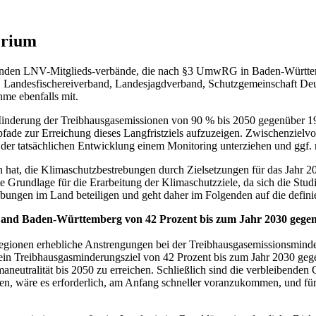
erium
enden LNV-Mitglieds-verbände, die nach §3 UmwRG in Baden-Württem
 Landesfischereiverband, Landesjagdverband, Schutzgemeinschaft De
e ebenfalls mit.
inderung der Treibhausgasemissionen von 90 % bis 2050 gegenüber 1990 
ade zur Erreichung dieses Langfristziels aufzuzeigen. Zwischenziel
m der tatsächlichen Entwicklung einem Monitoring unterziehen und ggf.
at, die Klimaschutzbestrebungen durch Zielsetzungen für das Jahr 20
 Grundlage für die Erarbeitung der Klimaschutzziele, da sich die Studi
bungen im Land beteiligen und geht daher im Folgenden auf die definie
s Land Baden-Württemberg von 42 Prozent bis zum Jahr 2030 gege
ionen erhebliche Anstrengungen bei der Treibhausgasemissionsminderun
 ein Treibhausgasminderungsziel von 42 Prozent bis zum Jahr 2030 ge
aneutralität bis 2050 zu erreichen. Schließlich sind die verbleibende
, wäre es erforderlich, am Anfang schneller voranzukommen, und für 