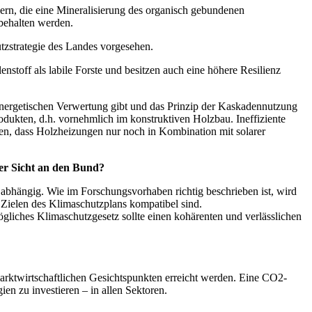
ern, die eine Mineralisierung des organisch gebundenen
behalten werden.
tzstrategie des Landes vorgesehen.
nstoff als labile Forste und besitzen auch eine höhere Resilienz
energetischen Verwertung gibt und das Prinzip der Kaskadennutzung
odukten, d.h. vornehmlich im konstruktiven Holzbau. Ineffiziente
en, dass Holzheizungen nur noch in Kombination mit solarer
er Sicht an den Bund?
hängig. Wie im Forschungsvorhaben richtig beschrieben ist, wird
Zielen des Klimaschutzplans kompatibel sind.
ögliches Klimaschutzgesetz sollte einen kohärenten und verlässlichen
 marktwirtschaftlichen Gesichtspunkten erreicht werden. Eine CO2-
en zu investieren – in allen Sektoren.