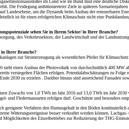
asemissionsausstoßes im Land wie im Bund lässt eine deutliche Disk
ehlt. Die Festlegung ambitionierterer Ziele in späteren Szenarienjahre
 Landesebene, um die Dynamik beim Ausbau der erneuerbaren Energien
letztlich ist für einen erfolgreichen Klimaschutz nicht eine Punktland
ngspotenziale sehen Sie in Ihrem Sektor/ in Ihrer Branche?
sorgung, des Verkehrssektors, der Landwirtschaft und der Landnutzung
 in Ihrer Branche?
nlagen zur Stromerzeugung als wesentlichen Pfeiler für Klimaschutz g
 sieht einen Ausbau der Photovoltaik von durchschnittlich 400 MW ab 
reits versiegelten Flächen erfolgen. Potentialabschätzungen zu Folge 
nde 2030 zu erzielen . Darüber hinaus sind ausreichend Fassaden sowi
inen Zuwachs von 1,0 TWh im Jahr 2016 auf 13,0 TWh im Jahr 2030 vo
gel- und Fledermausarten erfolgen darf. Geschützte und besonders em
ch geeignete Verfahren den Humusgehalt in den Böden kontinuierlich a
treme Witterungsereignisse besser verkraftet werden können. Lachgas-
d Möglichkeiten des Einzelbetriebes zur Reduzierung der THG-Emission