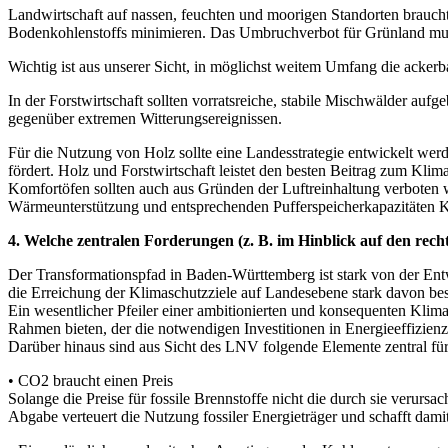
Landwirtschaft auf nassen, feuchten und moorigen Standorten braucht
Bodenkohlenstoffs minimieren. Das Umbruchverbot für Grünland mu
Wichtig ist aus unserer Sicht, in möglichst weitem Umfang die acke
In der Forstwirtschaft sollten vorratsreiche, stabile Mischwälder auf
gegenüber extremen Witterungsereignissen.
Für die Nutzung von Holz sollte eine Landesstrategie entwickelt we
fördert. Holz und Forstwirtschaft leistet den besten Beitrag zum Kli
Komfortöfen sollten auch aus Gründen der Luftreinhaltung verboten 
Wärmeunterstützung und entsprechenden Pufferspeicherkapazitäten K
4. Welche zentralen Forderungen (z. B. im Hinblick auf den re
Der Transformationspfad in Baden-Württemberg ist stark von der E
die Erreichung der Klimaschutzziele auf Landesebene stark davon b
Ein wesentlicher Pfeiler einer ambitionierten und konsequenten Klima
Rahmen bieten, der die notwendigen Investitionen in Energieeffizienz
Darüber hinaus sind aus Sicht des LNV folgende Elemente zentral fü
• CO2 braucht einen Preis
Solange die Preise für fossile Brennstoffe nicht die durch sie verurs
Abgabe verteuert die Nutzung fossiler Energieträger und schafft dami