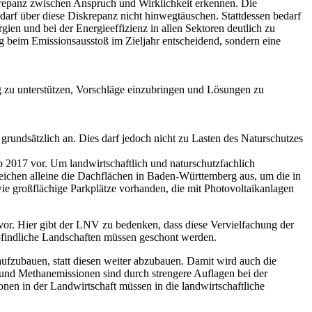
repanz zwischen Anspruch und Wirklichkeit erkennen. Die
n darf über diese Diskrepanz nicht hinwegtäuschen. Stattdessen bedarf
 und bei der Energieeffizienz in allen Sektoren deutlich zu
ung beim Emissionsausstoß im Zieljahr entscheidend, sondern eine
 zu unterstützen, Vorschläge einzubringen und Lösungen zu
rundsätzlich an. Dies darf jedoch nicht zu Lasten des Naturschutzes
2017 vor. Um landwirtschaftlich und naturschutzfachlich
reichen alleine die Dachflächen in Baden-Württemberg aus, um die in
e großflächige Parkplätze vorhanden, die mit Photovoltaikanlagen
r. Hier gibt der LNV zu bedenken, dass diese Vervielfachung der
pfindliche Landschaften müssen geschont werden.
ufzubauen, statt diesen weiter abzubauen. Damit wird auch die
 und Methanemissionen sind durch strengere Auflagen bei der
en in der Landwirtschaft müssen in die landwirtschaftliche