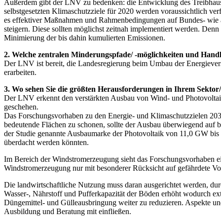
Außerdem gibt der LNV zu bedenken: die Entwicklung des Treibhausg
selbstgesetzten Klimaschutzziele für 2020 werden voraussichtlich verf
es effektiver Maßnahmen und Rahmenbedingungen auf Bundes- wie auf
steigern. Diese sollten möglichst zeitnah implementiert werden. Denn 
Minimierung der bis dahin kumulierten Emissionen.
2. Welche zentralen Minderungspfade/ -möglichkeiten und Handlu
Der LNV ist bereit, die Landesregierung beim Umbau der Energiever
erarbeiten.
3. Wo sehen Sie die größten Herausforderungen in Ihrem Sektor/
Der LNV erkennt den verstärkten Ausbau von Wind- und Photovoltaika
geschehen.
Das Forschungsvorhaben zu den Energie- und Klimaschutzzielen 2030
bedeutende Flächen zu schonen, sollte der Ausbau überwiegend auf be
der Studie genannte Ausbaumarke der Photovoltaik von 11,0 GW bis E
überdacht werden könnten.
Im Bereich der Windstromerzeugung sieht das Forschungsvorhaben e
Windstromerzeugung nur mit besonderer Rücksicht auf gefährdete Vo
Die landwirtschaftliche Nutzung muss daran ausgerichtet werden, dur
Wasser-, Nährstoff und Pufferkapazität der Böden erhöht wodurch ex
Düngemittel- und Gülleausbringung weiter zu reduzieren. Aspekte un
Ausbildung und Beratung mit einfließen.