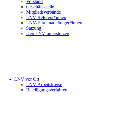
Vorstand
Geschäftsstelle
Mitgliedsverbände
LNV-Referent*innen
LNV-Ehrennadelträger*innen
Satzung
Den LNV unterstützen
LNV vor Ort
LNV-Arbeitskreise
Beteiligungsverfahren