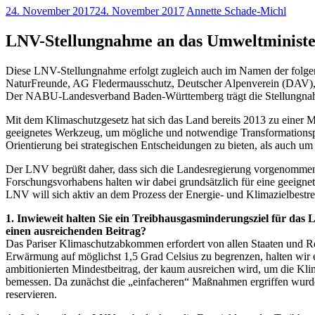
24. November 2017
24. November 2017
Annette Schade-Michl
LNV-Stellungnahme an das Umweltminist
Diese LNV-Stellungnahme erfolgt zugleich auch im Namen der folg
NaturFreunde, AG Fledermausschutz, Deutscher Alpenverein (DAV),
Der NABU-Landesverband Baden-Württemberg trägt die Stellungnahm
Mit dem Klimaschutzgesetz hat sich das Land bereits 2013 zu einer M
geeignetes Werkzeug, um mögliche und notwendige Transformationspf
Orientierung bei strategischen Entscheidungen zu bieten, als auch u
Der LNV begrüßt daher, dass sich die Landesregierung vorgenommen h
Forschungsvorhabens halten wir dabei grundsätzlich für eine geeignete
LNV will sich aktiv an dem Prozess der Energie- und Klimazielbestre
1. Inwieweit halten Sie ein Treibhausgasminderungsziel für da
einen ausreichenden Beitrag?
Das Pariser Klimaschutzabkommen erfordert von allen Staaten und Reg
Erwärmung auf möglichst 1,5 Grad Celsius zu begrenzen, halten wir
ambitionierten Mindestbeitrag, der kaum ausreichen wird, um die Klim
bemessen. Da zunächst die „einfacheren“ Maßnahmen ergriffen wurden
reservieren.