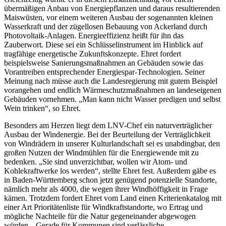
übermäßigen Anbau von Energiepflanzen und daraus resultierenden
Maiswüsten, vor einem weiteren Ausbau der sogenannten kleinen
Wasserkraft und der zügellosen Bebauung von Ackerland durch
Photovoltaik-Anlagen. Energieeffizienz heißt für ihn das
Zauberwort. Diese sei ein Schlüsselinstrument im Hinblick auf
tragfähige energetische Zukunftskonzepte. Ehret fordert
beispielsweise Sanierungsmaßnahmen an Gebäuden sowie das
Vorantreiben entsprechender Energiespar-Technologien. Seiner
Meinung nach müsse auch die Landesregierung mit gutem Beispiel
vorangehen und endlich Wärmeschutzmaßnahmen an landeseigenen
Gebäuden vornehmen. „Man kann nicht Wasser predigen und selbst
Wein trinken“, so Ehret.
Besonders am Herzen liegt dem LNV-Chef ein naturverträglicher
Ausbau der Windenergie. Bei der Beurteilung der Verträglichkeit
von Windrädern in unserer Kulturlandschaft sei es unabdingbar, den
großen Nutzen der Windmühlen für die Energiewende mit zu
bedenken. „Sie sind unverzichtbar, wollen wir Atom- und
Kohlekraftwerke los werden“, stellte Ehret fest. Außerdem gäbe es
in Baden-Württemberg schon jetzt genügend potenzielle Standorte,
nämlich mehr als 4000, die wegen ihrer Windhöffigkeit in Frage
kämen. Trotzdem fordert Ehret vom Land einen Kriterienkatalog mit
einer Art Prioritätenliste für Windkraftstandorte, wo Ertrag und
mögliche Nachteile für die Natur gegeneinander abgewogen
würden. „Gerade für Kommunen sind verlässliche