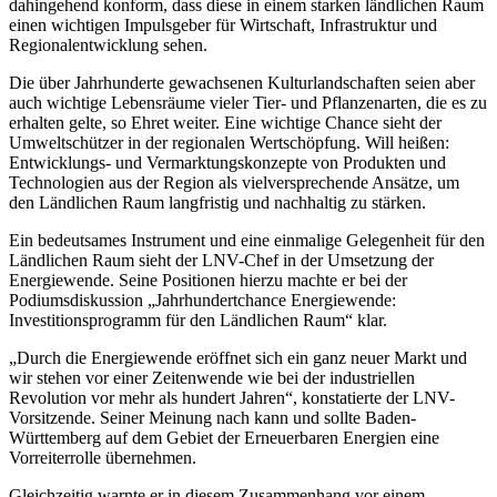
dahingehend konform, dass diese in einem starken ländlichen Raum
einen wichtigen Impulsgeber für Wirtschaft, Infrastruktur und
Regionalentwicklung sehen.
Die über Jahrhunderte gewachsenen Kulturlandschaften seien aber
auch wichtige Lebensräume vieler Tier- und Pflanzenarten, die es zu
erhalten gelte, so Ehret weiter. Eine wichtige Chance sieht der
Umweltschützer in der regionalen Wertschöpfung. Will heißen:
Entwicklungs- und Vermarktungskonzepte von Produkten und
Technologien aus der Region als vielversprechende Ansätze, um
den Ländlichen Raum langfristig und nachhaltig zu stärken.
Ein bedeutsames Instrument und eine einmalige Gelegenheit für den
Ländlichen Raum sieht der LNV-Chef in der Umsetzung der
Energiewende. Seine Positionen hierzu machte er bei der
Podiumsdiskussion „Jahrhundertchance Energiewende:
Investitionsprogramm für den Ländlichen Raum“ klar.
„Durch die Energiewende eröffnet sich ein ganz neuer Markt und
wir stehen vor einer Zeitenwende wie bei der industriellen
Revolution vor mehr als hundert Jahren“, konstatierte der LNV-
Vorsitzende. Seiner Meinung nach kann und sollte Baden-
Württemberg auf dem Gebiet der Erneuerbaren Energien eine
Vorreiterrolle übernehmen.
Gleichzeitig warnte er in diesem Zusammenhang vor einem