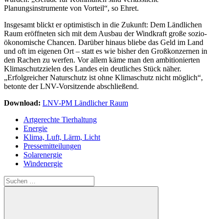
Planungsinstrumente von Vorteil“, so Ehret.
Insgesamt blickt er optimistisch in die Zukunft: Dem Ländlichen
Raum eröffneten sich mit dem Ausbau der Windkraft große sozio-
ökonomische Chancen. Darüber hinaus bliebe das Geld im Land
und oft im eigenen Ort – statt es wie bisher den Großkonzernen in
den Rachen zu werfen. Vor allem käme man den ambitionierten
Klimaschutzzielen des Landes ein deutliches Stück näher.
„Erfolgreicher Naturschutz ist ohne Klimaschutz nicht möglich“,
betonte der LNV-Vorsitzende abschließend.
Download:
LNV-PM Ländlicher Raum
Artgerechte Tierhaltung
Energie
Klima, Luft, Lärm, Licht
Pressemitteilungen
Solarenergie
Windenergie
Suchen
nach: