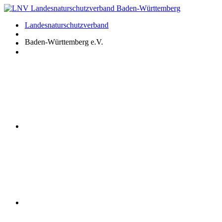
Zum
Inhalt
Landesnaturschutzverband
springen
Baden-Württemberg e.V.
Youtube
Instagram
Facebook