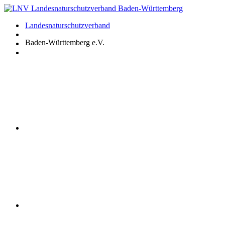
Zum
Inhalt
Landesnaturschutzverband
springen
Baden-Württemberg e.V.
Youtube
Instagram
Facebook