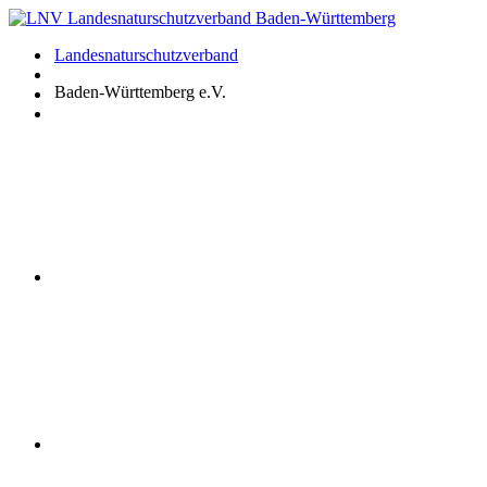
Zum
Inhalt
Landesnaturschutzverband
springen
Baden-Württemberg e.V.
Youtube
Instagram
Facebook