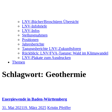
LNV-Bücher/Broschüren Übersicht
LNV-Infobriefe
LNV-Infos
Stellungnahmen
Positionen
Jahresberichte
Tagungsberichte LNV-Zukunftsforen
Rückblick: LNV/FVA-Tagung: Wald im Klimawandel
LNV-Plakate zum Ausdrucken
Themen
Schlagwort:
Geothermie
Energiewende in Baden-Württemberg
31. Mai 2021
19. März 2025
Kristin Pfeiffer