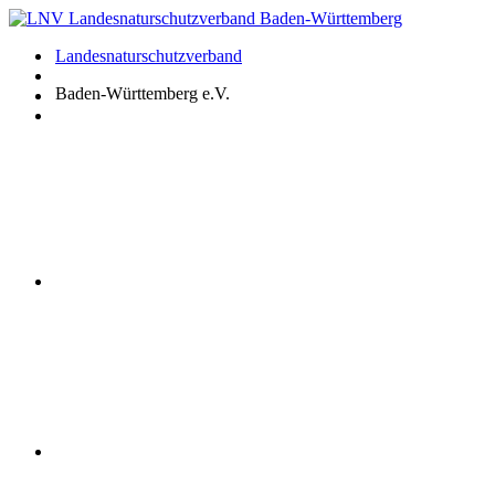
Zum
Inhalt
Landesnaturschutzverband
springen
Baden-Württemberg e.V.
Youtube
Instagram
Facebook