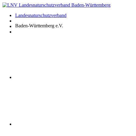
Zum
Inhalt
Landesnaturschutzverband
springen
Baden-Württemberg e.V.
Youtube
Instagram
Facebook