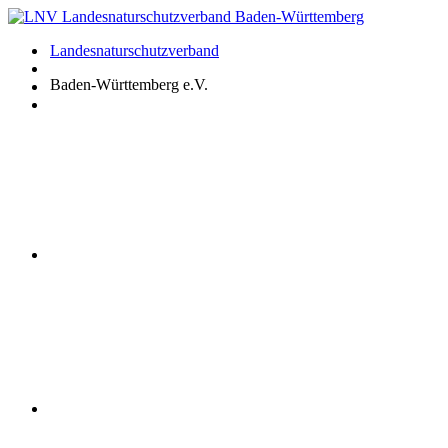
Zum
Inhalt
Landesnaturschutzverband
springen
Baden-Württemberg e.V.
Youtube
Instagram
Facebook