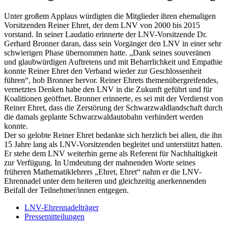
Unter großem Applaus würdigten die Mitglieder ihren ehemaligen
Vorsitzenden Reiner Ehret, der dem LNV von 2000 bis 2015
vorstand. In seiner Laudatio erinnerte der LNV-Vorsitzende Dr.
Gerhard Bronner daran, dass sein Vorgänger den LNV in einer sehr
schwierigen Phase übernommen hatte. „Dank seines souveränen
und glaubwürdigen Auftretens und mit Beharrlichkeit und Empathie
konnte Reiner Ehret den Verband wieder zur Geschlossenheit
führen“, hob Bronner hervor. Reiner Ehrets themenübergreifendes,
vernetztes Denken habe den LNV in die Zukunft geführt und für
Koalitionen geöffnet. Bronner erinnerte, es sei mit der Verdienst von
Reiner Ehret, dass die Zerstörung der Schwarzwaldlandschaft durch
die damals geplante Schwarzwaldautobahn verhindert werden
konnte.
Der so gelobte Reiner Ehret bedankte sich herzlich bei allen, die ihn
15 Jahre lang als LNV-Vorsitzenden begleitet und unterstützt hatten.
Er stehe dem LNV weiterhin gerne als Referent für Nachhaltigkeit
zur Verfügung. In Umdeutung der mahnenden Worte seines
früheren Mathematiklehrers „Ehret, Ehret“ nahm er die LNV-
Ehrennadel unter dem heiteren und gleichzeitig anerkennenden
Beifall der Teilnehmer/innen entgegen.
LNV-Ehrennadelträger
Pressemitteilungen