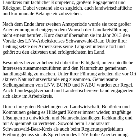
Landkreis mit fachlicher Kompetenz, großem Engagement und
Rückgrat. Dabei verstand sie es zugleich, auch landwirtschaftliche
und kommunale Belange einzubeziehen.
Nach dem Ende ihrer zweiten Amtsperiode wurde sie trotz großer
Anerkennung und entgegen dem Wunsch der Landkreisführung
nicht erneut berufen. Kurz darauf übernahm sie im Jahr 2013 den
Vorsitz des LNV-Arbeitskreises Schwarzwald-Baar. Unter ihrer
Leitung setzte der Arbeitskreis seine Tätigkeit intensiv fort und
gehört zu den aktivsten und erfolgreichsten im Land.
Besonders hervorzuheben ist dabei ihre Fähigkeit, unterschiedliche
Interessen zusammenzuführen und den Naturschutz gemeinsam
handlungsfähig zu machen. Unter ihrer Führung arbeiten die vor Ort
aktiven Naturschutzverbände eng zusammen. Gemeinsame
Stellungnahmen von LNV, BUND und NABU wurden zur Regel.
Auch Landesjagdverband und Landesfischereiverband engagierten
sich aktiv im Arbeitskreis.
Durch ihre guten Beziehungen zu Landwirtschaft, Behörden und
Kommunen gelang es Hildegard Körner immer wieder, tragfähige
Lösungen zu entwickeln und Naturschutzanliegen fachkundig und
mit Augenmaß zu vertreten. Sowohl beim Landratsamt
Schwarzwald-Baar-Kreis als auch beim Regierungspräsidium
Freiburg genoss sie als Sprecherin des LNV hohe Anerkennung.