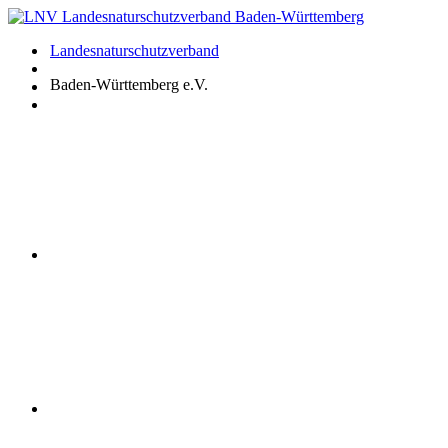
Zum
Inhalt
Landesnaturschutzverband
springen
Baden-Württemberg e.V.
Youtube
Instagram
Facebook