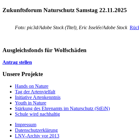
Zukunftsforum Naturschutz Samstag 22.11.2025
Foto: pic3d/Adobe Stock (Titel), Eric Isselée/Adobe Stock
Rück
Ausgleichsfonds für Wolfschäden
Antrag stellen
Unsere Projekte
Hands on Nature
Tag der Artenvielfalt
Initiative Artenkenntnis
Youth in Nature
Stärkung des Ehrenamts im Naturschutz (StEiN)
Schule wird nachhaltig
Impressum
Datenschutzerklärung
LNV-Archiv vor 2013