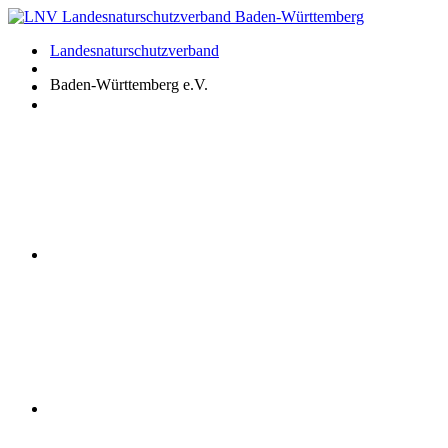
Zum
Inhalt
Landesnaturschutzverband
springen
Baden-Württemberg e.V.
Youtube
Instagram
Facebook