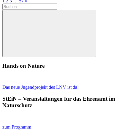
Seitennummerierung
Nächste
1
2
3
…
57
»
Suchen
Beiträge
der
nach:
Beiträge
Suchen
Hands on Nature
Das neue Jugendprojekt des LNV ist da!
StEiN – Veranstaltungen für das Ehrenamt im
Naturschutz
zum Programm