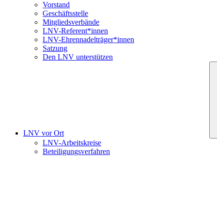
Vorstand
Geschäftsstelle
Mitgliedsverbände
LNV-Referent*innen
LNV-Ehrennadelträger*innen
Satzung
Den LNV unterstützen
LNV vor Ort
LNV-Arbeitskreise
Beteiligungsverfahren