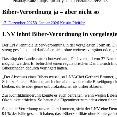
Pixabay-Ralf82-https://pixabay.com/users/ralf82-7868278/
Biber-Verordnung ja – aber nicht so
17. Dezember 2025
8. Januar 2026
Kristin Pfeiffer
LNV lehnt Biber-Verordnung in vorgelegt
Der LNV lehnt die Biber-Verordnung in der vorgelegten Form ab. Di
streng geschützt und darf daher nicht ohne weiteres vergrämt oder 
Das trägt der Landesnaturschutzverband, Dachverband von 37 Natursc
möglich werden. Er befürchtet einen regulatorischen Dammbruch (nic
Biberschäden dadurch verringert hätten.
„Der Abschuss eines Bibers muss“, so LNV-Chef Gerhard Bronner, „
Schutzdrähte an Bäumen, auch einmal die wiederholte Beseitigung 
bleiben, dürfe aber gerne unbürokratischer als bisher ablaufen.
Zur Konfliktminderung könnte es auch beitragen, wenn wegen Biberakt
Ökopunkte erhielten. So hätten die Eigentümer zumindest einen finanz
Sollte die Verordnung unverändert kommen, sieht der LNV eine Demot
94 % der Fälle geschafft haben, dass Biberkonflikte ohne Flinte gelö