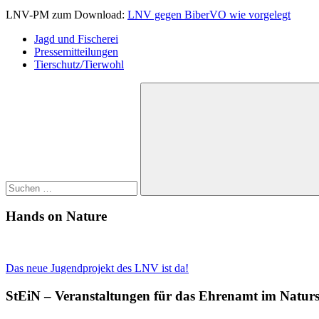
LNV-PM zum Download:
LNV gegen BiberVO wie vorgelegt
Jagd und Fischerei
Pressemitteilungen
Tierschutz/Tierwohl
Suchen
nach:
Suchen
Hands on Nature
Das neue Jugendprojekt des LNV ist da!
StEiN – Veranstaltungen für das Ehrenamt im Natur