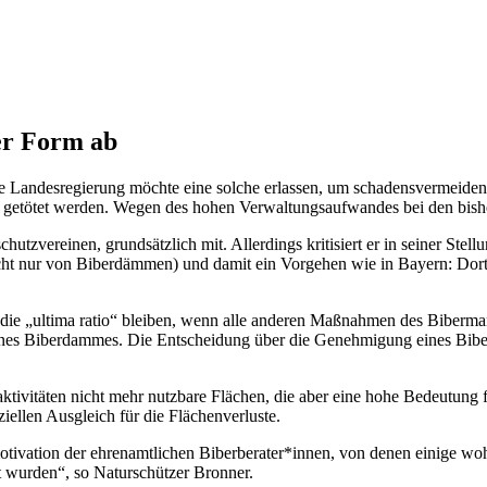
er Form ab
e Landesregierung möchte eine solche erlassen, um schadensvermeiden
gar getötet werden. Wegen des hohen Verwaltungsaufwandes bei den bi
hutzvereinen, grundsätzlich mit. Allerdings kritisiert er in seiner 
ht nur von Biberdämmen) und damit ein Vorgehen wie in Bayern: Dort w
die „ultima ratio“ bleiben, wenn alle anderen Maßnahmen des Biber
eines Biberdammes. Die Entscheidung über die Genehmigung eines Bib
ivitäten nicht mehr nutzbare Flächen, die aber eine hohe Bedeutung f
iellen Ausgleich für die Flächenverluste.
ivation der ehrenamtlichen Biberberater*innen, von denen einige wohl
st wurden“, so Naturschützer Bronner.