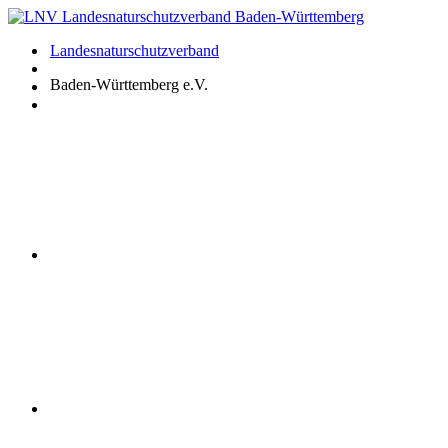
Zum
Inhalt
Landesnaturschutzverband
springen
Baden-Württemberg e.V.
Youtube
Instagram
Facebook