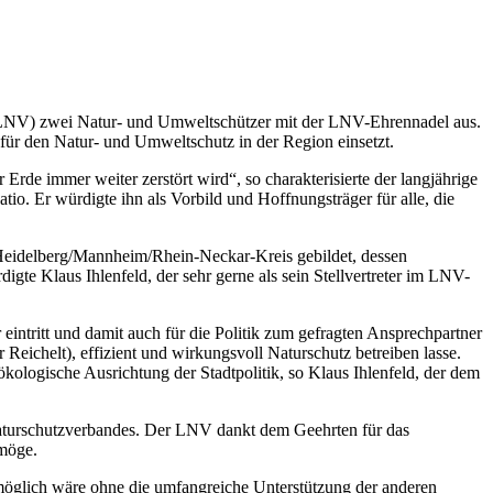
(LNV) zwei Natur- und Umweltschützer mit der LNV-Ehrennadel aus.
für den Natur- und Umweltschutz in der Region einsetzt.
rde immer weiter zerstört wird“, so charakterisierte der langjährige
o. Er würdigte ihn als Vorbild und Hoffnungsträger für alle, die
eidelberg/Mannheim/Rhein-Neckar-Kreis gebildet, dessen
gte Klaus Ihlenfeld, der sehr gerne als sein Stellvertreter im LNV-
eintritt und damit auch für die Politik zum gefragten Ansprechpartner
Reichelt), effizient und wirkungsvoll Naturschutz betreiben lasse.
kologische Ausrichtung der Stadtpolitik, so Klaus Ihlenfeld, der dem
aturschutzverbandes. Der LNV dankt dem Geehrten für das
 möge.
t möglich wäre ohne die umfangreiche Unterstützung der anderen