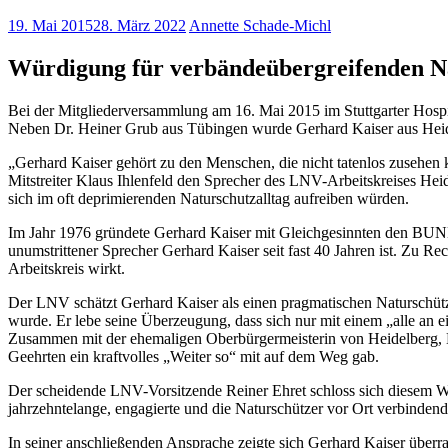
19. Mai 2015
28. März 2022
Annette Schade-Michl
Würdigung für verbändeübergreifenden N
Bei der Mitgliederversammlung am 16. Mai 2015 im Stuttgarter Hos
Neben Dr. Heiner Grub aus Tübingen wurde Gerhard Kaiser aus Heidelb
„Gerhard Kaiser gehört zu den Menschen, die nicht tatenlos zusehen k
Mitstreiter Klaus Ihlenfeld den Sprecher des LNV-Arbeitskreises Hei
sich im oft deprimierenden Naturschutzalltag aufreiben würden.
Im Jahr 1976 gründete Gerhard Kaiser mit Gleichgesinnten den BUN
unumstrittener Sprecher Gerhard Kaiser seit fast 40 Jahren ist. Zu R
Arbeitskreis wirkt.
Der LNV schätzt Gerhard Kaiser als einen pragmatischen Naturschützer,
wurde. Er lebe seine Überzeugung, dass sich nur mit einem „alle an e
Zusammen mit der ehemaligen Oberbürgermeisterin von Heidelberg, Beat
Geehrten ein kraftvolles „Weiter so“ mit auf dem Weg gab.
Der scheidende LNV-Vorsitzende Reiner Ehret schloss sich diesem 
jahrzehntelange, engagierte und die Naturschützer vor Ort verbinden
In seiner anschließenden Ansprache zeigte sich Gerhard Kaiser überra