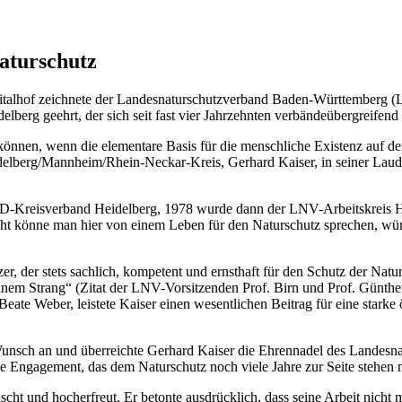
aturschutz
pitalhof zeichnete der Landesnaturschutzverband Baden-Württemberg 
erg geehrt, der sich seit fast vier Jahrzehnten verbändeübergreifend 
önnen, wenn die elementare Basis für die menschliche Existenz auf der E
delberg/Mannheim/Rhein-Neckar-Kreis, Gerhard Kaiser, in seiner Laudati
D-Kreisverband Heidelberg, 1978 wurde dann der LNV-Arbeitskreis H
echt könne man hier von einem Leben für den Naturschutz sprechen, würdi
 der stets sachlich, kompetent und ernsthaft für den Schutz der Natur 
inem Strang“ (Zitat der LNV-Vorsitzenden Prof. Birn und Prof. Günther 
e Weber, leistete Kaiser einen wesentlichen Beitrag für eine starke ö
Wunsch an und überreichte Gerhard Kaiser die Ehrennadel des Landesn
de Engagement, das dem Naturschutz noch viele Jahre zur Seite stehen
scht und hocherfreut. Er betonte ausdrücklich, dass seine Arbeit nich