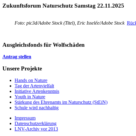
Zukunftsforum Naturschutz Samstag 22.11.2025
Foto: pic3d/Adobe Stock (Titel), Eric Isselée/Adobe Stock
Rück
Ausgleichsfonds für Wolfschäden
Antrag stellen
Unsere Projekte
Hands on Nature
Tag der Artenvielfalt
Initiative Artenkenntnis
Youth in Nature
Stärkung des Ehrenamts im Naturschutz (StEiN)
Schule wird nachhaltig
Impressum
Datenschutzerklärung
LNV-Archiv vor 2013