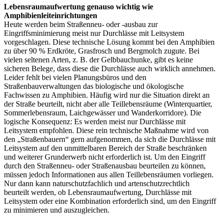
Lebensraumaufwertung genauso wichtig wie
Amphibienleiteinrichtungen
Heute werden beim Straßenneu- oder -ausbau zur
Eingriffsminimierung meist nur Durchlässe mit Leitsystem
vorgeschlagen. Diese technische Lösung kommt bei den Amphibien
zu über 90 % Erdkröte, Grasfrosch und Bergmolch zugute. Bei
vielen seltenen Arten, z. B. der Gelbbauchunke, gibt es keine
sicheren Belege, dass diese die Durchlässe auch wirklich annehmen.
Leider fehlt bei vielen Planungsbüros und den
Straßenbauverwaltungen das biologische und ökologische
Fachwissen zu Amphibien. Häufig wird nur die Situation direkt an
der Straße beurteilt, nicht aber alle Teillebensräume (Winterquartier,
Sommerlebensraum, Laichgewässer und Wanderkorridore). Die
logische Konsequenz: Es werden meist nur Durchlässe mit
Leitsystem empfohlen. Diese rein technische Maßnahme wird von
den „Straßenbauern“ gern aufgenommen, da sich die Durchlässe mit
Leitsystem auf den unmittelbaren Bereich der Straße beschränken
und weiterer Grunderwerb nicht erforderlich ist. Um den Eingriff
durch den Straßenneu- oder Straßenausbau beurteilen zu können,
müssen jedoch Informationen aus allen Teillebensräumen vorliegen.
Nur dann kann naturschutzfachlich und artenschutzrechtlich
beurteilt werden, ob Lebensraumaufwertung, Durchlässe mit
Leitsystem oder eine Kombination erforderlich sind, um den Eingriff
zu minimieren und auszugleichen.