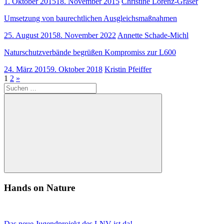
1. Oktober 2015
18. November 2015
Christine Lorenz-Gräser
Umsetzung von baurechtlichen Ausgleichsmaßnahmen
25. August 2015
8. November 2022
Annette Schade-Michl
Naturschutzverbände begrüßen Kompromiss zur L600
24. März 2015
9. Oktober 2018
Kristin Pfeiffer
Seitennummerierung
Nächste
1
2
»
Suchen
Beiträge
der
nach:
Beiträge
Suchen
Hands on Nature
Das neue Jugendprojekt des LNV ist da!