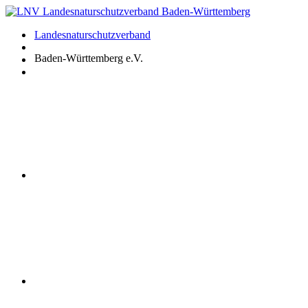
Zum
Inhalt
Landesnaturschutzverband
springen
Baden-Württemberg e.V.
Youtube
Instagram
Facebook