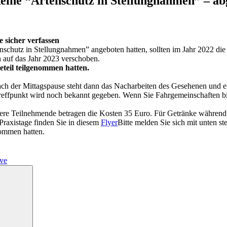
eihe “Artenschutz in Stellungnahmen” – ab
 sicher verfassen
hutz in Stellungnahmen” angeboten hatten, sollten im Jahr 2022 die P
 auf das Jahr 2023 verschoben.
eteil teilgenommen hatten.
ch der Mittagspause steht dann das Nacharbeiten des Gesehenen und ei
effpunkt wird noch bekannt gegeben. Wenn Sie Fahrgemeinschaften bi
ndere Teilnehmende betragen die Kosten 35 Euro. Für Getränke während
 Praxistage finden Sie in diesem
Flyer
Bitte melden Sie sich mit unten 
ommen hatten.
ve