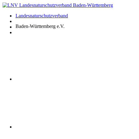
Zum
Inhalt
Landesnaturschutzverband
springen
Baden-Württemberg e.V.
Youtube
Instagram
Facebook