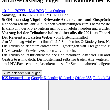
StEiN-Praxistag Vögel – Im Rahmen der R
10. Juni 2023
31. Mai 2023
Jutta Ortlepp
Samstag, 10.06.2023, 10:00 bis 16:00 Uhr
StEiN-Praxistag Vögel
–
Relevante Arten kennen und Einsprüche
Nachdem wir im Jahr 2021 sieben Veranstaltungen zum Thema “Artensc
Erkrankung der Projektleiterin nicht durchgeführt werden und wurden
Vorrang bei der Teilnahme haben daher alle, die 2021 am Theori
Der Referent ist
Carsten Weber
vom Distelhummelhof
.
Am Vormittag wird es mit ihm für 2,5 Stunden ins Gelände gehen. Na
Die Exkursion findet im entweder in Sigmaringen statt.
Der genaue Tr
LNV wenden. Er wird versuchen zu vermitteln.
Die Exkursion ist für ehrenamtliche Naturschützer kostenfrei. Für a
Gaststätte ist möglich. Die Kosten sind selbst zu tragen.Alle weiteren
am LNV-Fachseminar „Artenkenntnisse für Stellungnahmen“ teilgen
Zum Kalender hinzufügen
ICS herunterladen
Google Kalender
iCalendar
Office 365
Outlook Li
Suchen
nach: