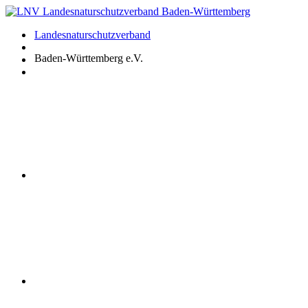
Zum
Inhalt
Landesnaturschutzverband
springen
Baden-Württemberg e.V.
Youtube
Instagram
Facebook