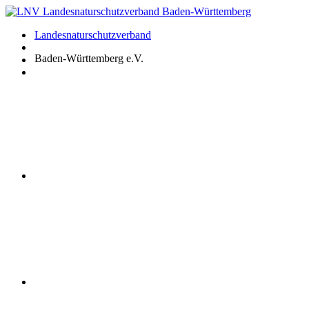
Zum
Inhalt
Landesnaturschutzverband
springen
Baden-Württemberg e.V.
Youtube
Instagram
Facebook