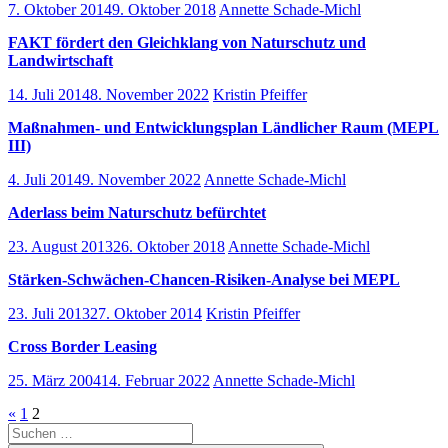
7. Oktober 2014
9. Oktober 2018
Annette Schade-Michl
FAKT fördert den Gleichklang von Naturschutz und
Landwirtschaft
14. Juli 2014
8. November 2022
Kristin Pfeiffer
Maßnahmen- und Entwicklungsplan Ländlicher Raum (MEPL
III)
4. Juli 2014
9. November 2022
Annette Schade-Michl
Aderlass beim Naturschutz befürchtet
23. August 2013
26. Oktober 2018
Annette Schade-Michl
Stärken-Schwächen-Chancen-Risiken-Analyse bei MEPL
23. Juli 2013
27. Oktober 2014
Kristin Pfeiffer
Cross Border Leasing
25. März 2004
14. Februar 2022
Annette Schade-Michl
Seitennummerierung
Vorherige
«
1
2
Suchen
Beiträge
der