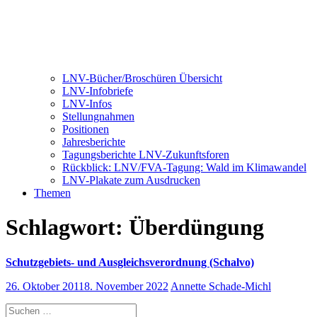
LNV-Bücher/Broschüren Übersicht
LNV-Infobriefe
LNV-Infos
Stellungnahmen
Positionen
Jahresberichte
Tagungsberichte LNV-Zukunftsforen
Rückblick: LNV/FVA-Tagung: Wald im Klimawandel
LNV-Plakate zum Ausdrucken
Themen
Schlagwort:
Überdüngung
Schutzgebiets- und Ausgleichsverordnung (Schalvo)
26. Oktober 2011
8. November 2022
Annette Schade-Michl
Suchen