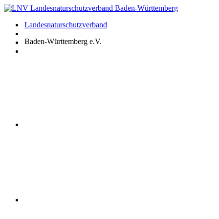
Zum
Inhalt
Landesnaturschutzverband
springen
Baden-Württemberg e.V.
Youtube
Instagram
Facebook