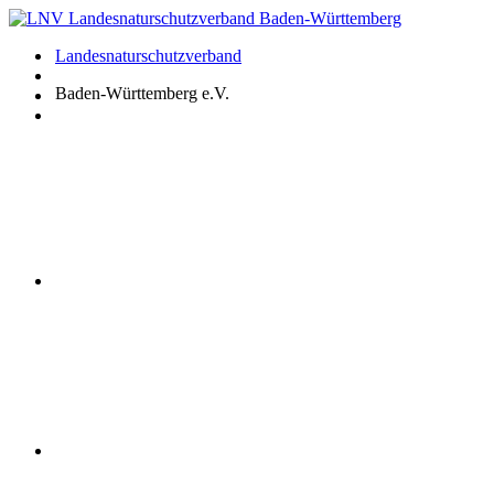
Zum
Inhalt
Landesnaturschutzverband
springen
Baden-Württemberg e.V.
Youtube
Instagram
Facebook