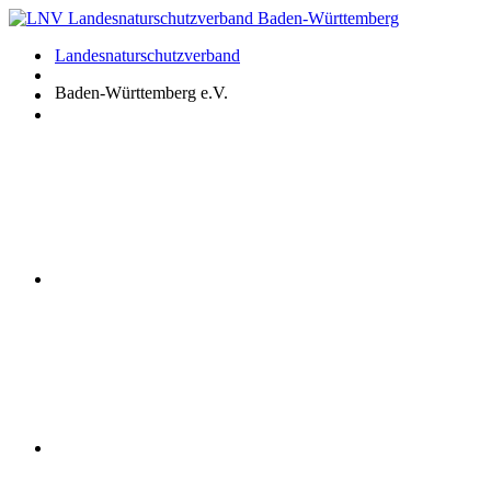
Zum
Inhalt
Landesnaturschutzverband
springen
Baden-Württemberg e.V.
Youtube
Instagram
Facebook