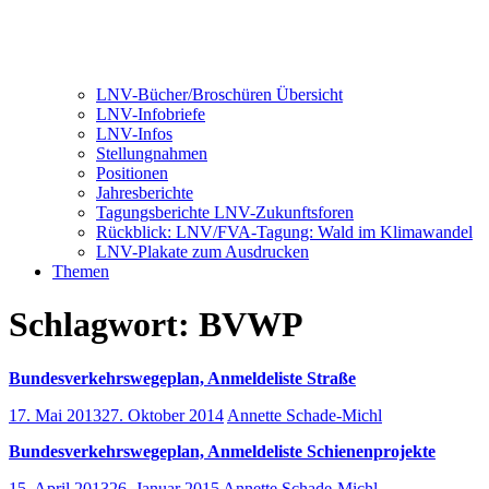
LNV-Bücher/Broschüren Übersicht
LNV-Infobriefe
LNV-Infos
Stellungnahmen
Positionen
Jahresberichte
Tagungsberichte LNV-Zukunftsforen
Rückblick: LNV/FVA-Tagung: Wald im Klimawandel
LNV-Plakate zum Ausdrucken
Themen
Schlagwort:
BVWP
Bundesverkehrswegeplan, Anmeldeliste Straße
17. Mai 2013
27. Oktober 2014
Annette Schade-Michl
Bundesverkehrswegeplan, Anmeldeliste Schienenprojekte
15. April 2013
26. Januar 2015
Annette Schade-Michl