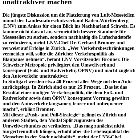
unattraktiver machen
Die jüngste Diskussion um die Platzierung von Luft-Messstellen
nimmt der Landesnaturschutzverband Baden-Württemberg
(LNV) zum Anlass für einen Blick ins Nachbarland Schweiz. Es
komme nicht darauf an, vermeintlich bessere Standorte für
Messstellen zu suchen, sondern nachhaltig die Luftschadstoffe
zu reduzieren, meint LNV-Chef Dr. Gerhard Bronner und
verweist auf Erfolge in Zürich. „Wer Verkehrsbeschränkungen
vermeiden will, sollte die Züricher Verkehrspolitik als
Blaupause nehmen“, betont LNV-Vorsitzender Bronner. Die
Schweizer Metropole privilegiert den Umweltverbund
konsequent (Fuß- und Radverkehr, ÖPNV) und macht zugleich
den Autoverkehr unattraktiver.
In Stuttgart werden etwa 40 Prozent aller Wege mit dem Auto
zurückgelegt. In Zürich sind es nur 25 Prozent. „Das ist das
Resultat einer mutigen Verkehrspolitik, die dem Fuß- und
Radverkehr sowie dem ÖPNV konsequent Vorrang gewährt
und den Autoverkehr langsamer, teurer und unbequemer
macht“, erklärt Bronner.
Mit dieser „Push- und Pull-Strategie“ gelingt es Zürich und
anderen Städten, den Modal Split zugunsten des
Umweltverbundes zu verändern. „Das mag zunächst nicht
bürgerfreundlich klingen, erhöht aber die Lebensqualität der
Menschen in der Stadt nachhaltig“, meint der LNV-Chef.