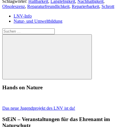
Schlagwörter:
Haltbarkeit
,
Langlebigkeit
,
Nachhaltigkeit
,
Obsoleszenz
,
Reparaturfreundlichkeit
,
Reparierbarkeit
,
Schrott
LNV-Info
Natur- und Umweltbildung
Suchen
nach:
Suchen
Hands on Nature
Das neue Jugendprojekt des LNV ist da!
StEiN – Veranstaltungen für das Ehrenamt im
Naturschutz