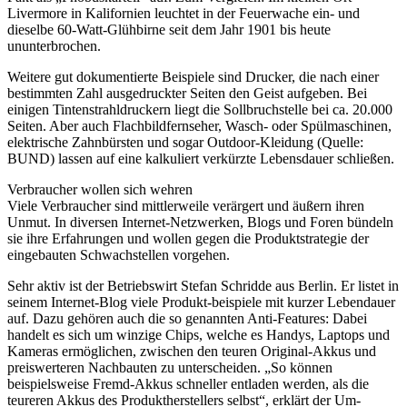
Livermore in Kalifornien leuchtet in der Feuerwache ein- und
dieselbe 60-Watt-Glühbirne seit dem Jahr 1901 bis heute
ununterbrochen.
Weitere gut dokumentierte Beispiele sind Drucker, die nach einer
bestimmten Zahl ausgedruckter Seiten den Geist aufgeben. Bei
einigen Tintenstrahldruckern liegt die Sollbruchstelle bei ca. 20.000
Seiten. Aber auch Flachbildfernseher, Wasch- oder Spülmaschinen,
elektrische Zahnbürsten und sogar Outdoor-Kleidung (Quelle:
BUND) lassen auf eine kalkuliert verkürzte Lebensdauer schließen.
Verbraucher wollen sich wehren
Viele Verbraucher sind mittlerweile verärgert und äußern ihren
Unmut. In diversen Internet-Netzwerken, Blogs und Foren bündeln
sie ihre Erfahrungen und wollen gegen die Produktstrategie der
eingebauten Schwachstellen vorgehen.
Sehr aktiv ist der Betriebswirt Stefan Schridde aus Berlin. Er listet in
seinem Internet-Blog viele Produkt-beispiele mit kurzer Lebendauer
auf. Dazu gehören auch die so genannten Anti-Features: Dabei
handelt es sich um winzige Chips, welche es Handys, Laptops und
Kameras ermöglichen, zwischen den teuren Original-Akkus und
preiswerteren Nachbauten zu unterscheiden. „So können
beispielsweise Fremd-Akkus schneller entladen werden, als die
teureren Akkus des Produktherstellers selbst“, erklärt der Um-