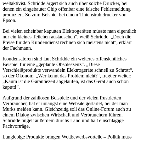
weltaktivist. Schridde ärgert sich auch über solche Drucker, bei
denen ein eingebauter Chip offenbar eine falsche Fehlermeldung
produziert. So zum Beispiel bei einem Tintenstrahldrucker von
Epson.
Bei vielen scheinbar kaputten Elektrogeräten müsste man eigentlich
nur ein kleines Teilchen austauschen“, weiß Schridde. „Doch die
Preise für den Kundendienst rechnen sich meistens nicht“, erklärt
der Fachmann.
Kondensatoren sind laut Schridde ein weiteres offensichtliches
Beispiel für eine „geplante Obsoleszenz“. „Diese
Verschleißprodukte verwandeln Elektrogeräte schnell zu Schrott“,
so der Ökonom. „Wer kennt das Problem nicht?“, fragt er weiter:
„Kaum ist die Garantiezeit abgelaufen, ist das Gerät auch schon
kaputt!“.
Aufgrund der zahllosen Beispiele und der vielen frustrierten
Verbraucher, hat er unlängst eine Website gestartet, bei der man
Murks melden kann. Gleichzeitig soll das Online-Forum auch zu
einem Dialog zwischen Wirtschaft und Verbrauchern führen.
Schridde tingelt außerdem durchs Land und hält einschlägige
Fachvorträge.
Langlebige Produkte bringen Wettbewerbsvorteile – Politik muss