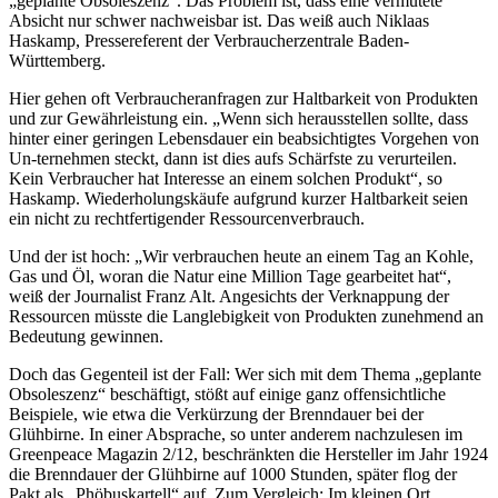
„geplante Obsoleszenz“. Das Problem ist, dass eine vermutete
Absicht nur schwer nachweisbar ist. Das weiß auch Niklaas
Haskamp, Pressereferent der Verbraucherzentrale Baden-
Württemberg.
Hier gehen oft Verbraucheranfragen zur Haltbarkeit von Produkten
und zur Gewährleistung ein. „Wenn sich herausstellen sollte, dass
hinter einer geringen Lebensdauer ein beabsichtigtes Vorgehen von
Un-ternehmen steckt, dann ist dies aufs Schärfste zu verurteilen.
Kein Verbraucher hat Interesse an einem solchen Produkt“, so
Haskamp. Wiederholungskäufe aufgrund kurzer Haltbarkeit seien
ein nicht zu rechtfertigender Ressourcenverbrauch.
Und der ist hoch: „Wir verbrauchen heute an einem Tag an Kohle,
Gas und Öl, woran die Natur eine Million Tage gearbeitet hat“,
weiß der Journalist Franz Alt. Angesichts der Verknappung der
Ressourcen müsste die Langlebigkeit von Produkten zunehmend an
Bedeutung gewinnen.
Doch das Gegenteil ist der Fall: Wer sich mit dem Thema „geplante
Obsoleszenz“ beschäftigt, stößt auf einige ganz offensichtliche
Beispiele, wie etwa die Verkürzung der Brenndauer bei der
Glühbirne. In einer Absprache, so unter anderem nachzulesen im
Greenpeace Magazin 2/12, beschränkten die Hersteller im Jahr 1924
die Brenndauer der Glühbirne auf 1000 Stunden, später flog der
Pakt als „Phöbuskartell“ auf. Zum Vergleich: Im kleinen Ort