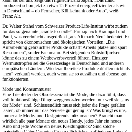
kann als bei uns, zeigt das Hightech-Land Japan. „Das Land
produziert schon jetzt zu etwa 15 Prozent energieeffizienter als wir
in Deutschland – ob Fernseher, Kühlschrank oder Auto“, weiß
Franz Alt.
Dr. Walter Stahel vom Schweizer Product-Life-Institut wirbt zudem
für das so genannte „cradle-to-cradle“-Prinzip nach Braungart und
Pauli, was vereinfacht ausgedrückt „aus Alt mach Neu“ bedeutet. Er
spricht von ökonomischen und ökologischen Vorteilen: „Die
Aufarbeitung gebrauchter Produkte schafft Arbeits-plätze und spart
Ressourcen“, so der Fachmann. Bei steigenden Rohstoffpreisen
könne das zu einem Wettbewerbsvorteil führen. Einziger
Wermutstropfen sei die Gesetzeslage in Deutschland und anderen
europäischen Ländern: Wiederaufbereitete Produkte dürften nicht als
„neu“ verkauft werden, auch wenn sie so aussähen und ebenso gut
funktionierten.
Mode und Konsummuster
Eine Triebfeder der Obsoleszenz ist die Mode, die dazu führt, dass
voll funktionsfähige Dinge weggewor-fen werden, nur weil sie „aus
der Mode“ sind. Schlussendlich muss sich jeder die Frage gefallen
lassen, ob immer nur das Neueste gut genug ist? Was bringt es uns,
immer alle Mode- und Designtrends mitzumachen? Braucht man
wirklich alle paar Monate ein neues Handy, jedes Jahr ein neues
Auto und jede Woche ein neues Kleidungstück? Sind solche
materiellen Güter Garanten für ein glückliches, zufriedenes Leben?