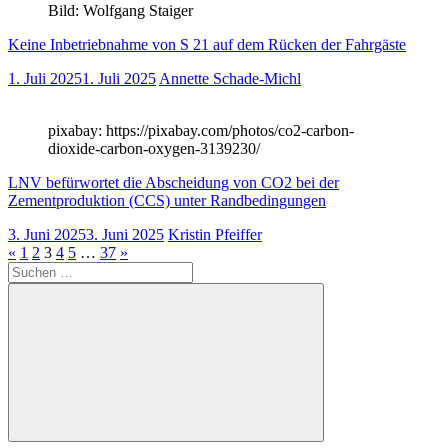
Bild: Wolfgang Staiger
Keine Inbetriebnahme von S 21 auf dem Rücken der Fahrgäste
1. Juli 2025
1. Juli 2025
Annette Schade-Michl
pixabay: https://pixabay.com/photos/co2-carbon-
dioxide-carbon-oxygen-3139230/
LNV befürwortet die Abscheidung von CO2 bei der
Zementproduktion (CCS) unter Randbedingungen
3. Juni 2025
3. Juni 2025
Kristin Pfeiffer
Seitennummerierung
Vorherige
Nächste
«
1
2
3
4
5
…
37
»
Suchen
Beiträge
Beiträge
der
nach:
Beiträge
Suchen