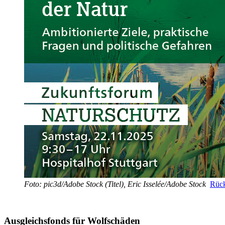
Foto: pic3d/Adobe Stock (Titel), Eric Isselée/Adobe Stock
Rück
Ausgleichsfonds für Wolfschäden