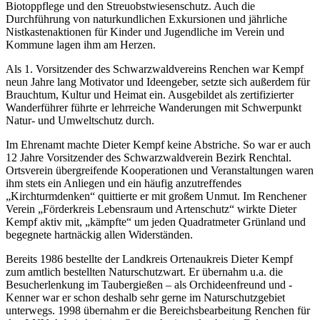
Biotoppflege und den Streuobstwiesenschutz. Auch die
Durchführung von naturkundlichen Exkursionen und jährliche
Nistkastenaktionen für Kinder und Jugendliche im Verein und
Kommune lagen ihm am Herzen.
Als 1. Vorsitzender des Schwarzwaldvereins Renchen war Kempf
neun Jahre lang Motivator und Ideengeber, setzte sich außerdem für
Brauchtum, Kultur und Heimat ein. Ausgebildet als zertifizierter
Wanderführer führte er lehrreiche Wanderungen mit Schwerpunkt
Natur- und Umweltschutz durch.
Im Ehrenamt machte Dieter Kempf keine Abstriche. So war er auch
12 Jahre Vorsitzender des Schwarzwaldverein Bezirk Renchtal.
Ortsverein übergreifende Kooperationen und Veranstaltungen waren
ihm stets ein Anliegen und ein häufig anzutreffendes
„Kirchturmdenken“ quittierte er mit großem Unmut. Im Renchener
Verein „Förderkreis Lebensraum und Artenschutz“ wirkte Dieter
Kempf aktiv mit, „kämpfte“ um jeden Quadratmeter Grünland und
begegnete hartnäckig allen Widerständen.
Bereits 1986 bestellte der Landkreis Ortenaukreis Dieter Kempf
zum amtlich bestellten Naturschutzwart. Er übernahm u.a. die
Besucherlenkung im Taubergießen – als Orchideenfreund und -
Kenner war er schon deshalb sehr gerne im Naturschutzgebiet
unterwegs. 1998 übernahm er die Bereichsbearbeitung Renchen für