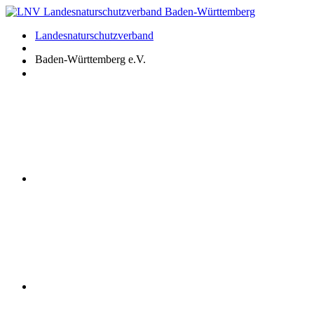
Zum
Inhalt
Landesnaturschutzverband
springen
Baden-Württemberg e.V.
Youtube
Instagram
Facebook