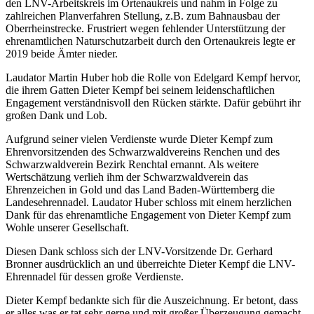
den LNV-Arbeitskreis im Ortenaukreis und nahm in Folge zu
zahlreichen Planverfahren Stellung, z.B. zum Bahnausbau der
Oberrheinstrecke. Frustriert wegen fehlender Unterstützung der
ehrenamtlichen Naturschutzarbeit durch den Ortenaukreis legte er
2019 beide Ämter nieder.
Laudator Martin Huber hob die Rolle von Edelgard Kempf hervor,
die ihrem Gatten Dieter Kempf bei seinem leidenschaftlichen
Engagement verständnisvoll den Rücken stärkte. Dafür gebührt ihr
großen Dank und Lob.
Aufgrund seiner vielen Verdienste wurde Dieter Kempf zum
Ehrenvorsitzenden des Schwarzwaldvereins Renchen und des
Schwarzwaldverein Bezirk Renchtal ernannt. Als weitere
Wertschätzung verlieh ihm der Schwarzwaldverein das
Ehrenzeichen in Gold und das Land Baden-Württemberg die
Landesehrennadel. Laudator Huber schloss mit einem herzlichen
Dank für das ehrenamtliche Engagement von Dieter Kempf zum
Wohle unserer Gesellschaft.
Diesen Dank schloss sich der LNV-Vorsitzende Dr. Gerhard
Bronner ausdrücklich an und überreichte Dieter Kempf die LNV-
Ehrennadel für dessen große Verdienste.
Dieter Kempf bedankte sich für die Auszeichnung. Er betont, dass
er alles was er tat sehr gerne und mit großer Überzeugung gemacht