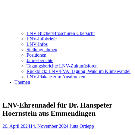
LNV-Bücher/Broschüren Übersicht
LNV-Infobriefe
LNV-Infos
Stellungnahmen
Positionen
Jahresberichte
Tagungsberichte LNV-Zukunftsforen
Rückblick: LNV/FVA-Tagung: Wald im Klimawandel
LNV-Plakate zum Ausdrucken
Themen
LNV-Ehrennadel für Dr. Hanspeter
Hoernstein aus Emmendingen
26. April 2024
14. November 2024
Jutta Ortlepp