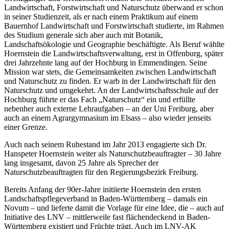
Landwirtschaft, Forstwirtschaft und Naturschutz überwand er schon
in seiner Studienzeit, als er nach einem Praktikum auf einem
Bauernhof Landwirtschaft und Forstwirtschaft studierte, im Rahmen
des Studium generale sich aber auch mit Botanik,
Landschaftsökologie und Geographie beschäftigte. Als Beruf wählte
Hoernstein die Landwirtschaftsverwaltung, erst in Offenburg, später
drei Jahrzehnte lang auf der Hochburg in Emmendingen. Seine
Mission war stets, die Gemeinsamkeiten zwischen Landwirtschaft
und Naturschutz zu finden. Er warb in der Landwirtschaft für den
Naturschutz und umgekehrt. An der Landwirtschaftsschule auf der
Hochburg führte er das Fach „Naturschutz“ ein und erfüllte
nebenher auch externe Lehraufgaben – an der Uni Freiburg, aber
auch an einem Agrargymnasium im Elsass – also wieder jenseits
einer Grenze.
Auch nach seinem Ruhestand im Jahr 2013 engagierte sich Dr.
Hanspeter Hoernstein weiter als Naturschutzbeauftragter – 30 Jahre
lang insgesamt, davon 25 Jahre als Sprecher der
Naturschutzbeauftragten für den Regierungsbezirk Freiburg.
Bereits Anfang der 90er-Jahre initiierte Hoernstein den ersten
Landschaftspflegeverband in Baden-Württemberg – damals ein
Novum – und lieferte damit die Vorlage für eine Idee, die – auch auf
Initiative des LNV – mittlerweile fast flächendeckend in Baden-
Württemberg existiert und Früchte trägt. Auch im LNV-AK