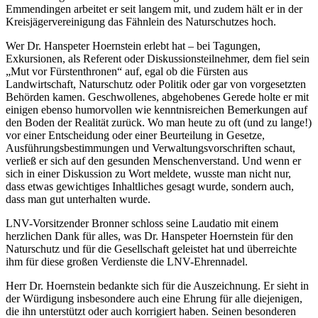
Emmendingen arbeitet er seit langem mit, und zudem hält er in der
Kreisjägervereinigung das Fähnlein des Naturschutzes hoch.
Wer Dr. Hanspeter Hoernstein erlebt hat – bei Tagungen,
Exkursionen, als Referent oder Diskussionsteilnehmer, dem fiel sein
„Mut vor Fürstenthronen“ auf, egal ob die Fürsten aus
Landwirtschaft, Naturschutz oder Politik oder gar von vorgesetzten
Behörden kamen. Geschwollenes, abgehobenes Gerede holte er mit
einigen ebenso humorvollen wie kenntnisreichen Bemerkungen auf
den Boden der Realität zurück. Wo man heute zu oft (und zu lange!)
vor einer Entscheidung oder einer Beurteilung in Gesetze,
Ausführungsbestimmungen und Verwaltungsvorschriften schaut,
verließ er sich auf den gesunden Menschenverstand. Und wenn er
sich in einer Diskussion zu Wort meldete, wusste man nicht nur,
dass etwas gewichtiges Inhaltliches gesagt wurde, sondern auch,
dass man gut unterhalten wurde.
LNV-Vorsitzender Bronner schloss seine Laudatio mit einem
herzlichen Dank für alles, was Dr. Hanspeter Hoernstein für den
Naturschutz und für die Gesellschaft geleistet hat und überreichte
ihm für diese großen Verdienste die LNV-Ehrennadel.
Herr Dr. Hoernstein bedankte sich für die Auszeichnung. Er sieht in
der Würdigung insbesondere auch eine Ehrung für alle diejenigen,
die ihn unterstützt oder auch korrigiert haben. Seinen besonderen