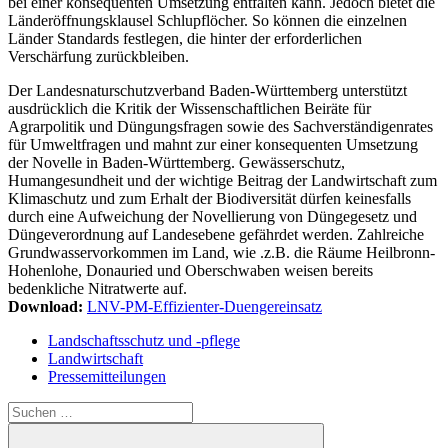
bei einer konsequenten Umsetzung entfalten kann. Jedoch bietet die
Länderöffnungsklausel Schlupflöcher. So können die einzelnen
Länder Standards festlegen, die hinter der erforderlichen
Verschärfung zurückbleiben.
Der Landesnaturschutzverband Baden-Württemberg unterstützt
ausdrücklich die Kritik der Wissenschaftlichen Beiräte für
Agrarpolitik und Düngungsfragen sowie des Sachverständigenrates
für Umweltfragen und mahnt zur einer konsequenten Umsetzung
der Novelle in Baden-Württemberg. Gewässerschutz,
Humangesundheit und der wichtige Beitrag der Landwirtschaft zum
Klimaschutz und zum Erhalt der Biodiversität dürfen keinesfalls
durch eine Aufweichung der Novellierung von Düngegesetz und
Düngeverordnung auf Landesebene gefährdet werden. Zahlreiche
Grundwasservorkommen im Land, wie .z.B. die Räume Heilbronn-
Hohenlohe, Donauried und Oberschwaben weisen bereits
bedenkliche Nitratwerte auf.
Download:
LNV-PM-Effizienter-Duengereinsatz
Landschaftsschutz und -pflege
Landwirtschaft
Pressemitteilungen
Suchen
nach: