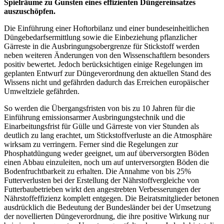
Spielräume zu Gunsten eines effizienten Düngereinsatzes
auszuschöpfen.
Die Einführung einer Hoftorbilanz und einer bundeseinheitlichen
Düngebedarfsermittlung sowie die Einbeziehung pflanzlicher
Gärreste in die Ausbringungsobergrenze für Stickstoff werden
neben weiteren Änderungen von den Wissenschaftlern besonders
positiv bewertet. Jedoch berücksichtigen einige Regelungen im
geplanten Entwurf zur Düngeverordnung den aktuellen Stand des
Wissens nicht und gefährden dadurch das Erreichen europäischer
Umweltziele gefährden.
So werden die Übergangsfristen von bis zu 10 Jahren für die
Einführung emissionsarmer Ausbringungstechnik und die
Einarbeitungsfrist für Gülle und Gärreste von vier Stunden als
deutlich zu lang erachtet, um Stickstoffverluste an die Atmosphäre
wirksam zu verringern. Ferner sind die Regelungen zur
Phosphatdüngung weder geeignet, um auf überversorgten Böden
einen Abbau einzuleiten, noch um auf unterversorgten Böden die
Bodenfruchtbarkeit zu erhalten. Die Annahme von bis 25%
Futterverlusten bei der Erstellung der Nährstoffvergleiche von
Futterbaubetrieben wirkt den angestrebten Verbesserungen der
Nährstoffeffizienz komplett entgegen. Die Beiratsmitglieder betonen
ausdrücklich die Bedeutung der Bundesländer bei der Umsetzung
der novellierten Düngeverordnung, die ihre positive Wirkung nur