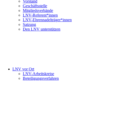
Vorstand
Geschäftsstelle
Mitgliedsverbände
LNV-Referent*innen
LNV-Ehrennadelträger*innen
Satzung
Den LNV unterstützen
LNV vor Ort
LNV-Arbeitskreise
Beteiligungsverfahren