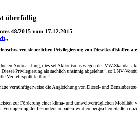
t überfällig
mtes 48/2015 vom 17.12.2015
adt
„
rdenschweren steuerlichen Privilegierung von Dieselkraftstoffen
neten Andreas Jung, dies sei Aktionismus wegen des VW-Skandals, kö
iesel-Privilegierung als sachlich unsinnig abgelehnt“, so LNV-Vorsi
ie Verkehrspolitik führt.“
 hätte vernünftigerweise die Angleichung von Diesel- und Benzinbeste
isten zur Förderung einer klima- und umweltverträglichen Mobilität, vo
zur Verringerung der besonders in baden-württembergischen Städten unz