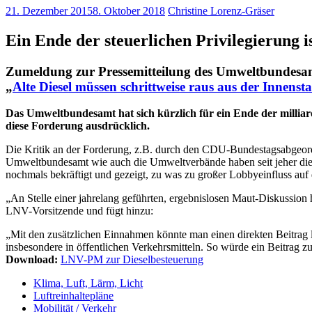
21. Dezember 2015
8. Oktober 2018
Christine Lorenz-Gräser
Ein Ende der steuerlichen Privilegierung is
Zumeldung zur Pressemitteilung des Umweltbundesa
„
Alte Diesel müssen schrittweise raus aus der Innenst
Das Umweltbundesamt hat sich kürzlich für ein Ende der millia
diese Forderung ausdrücklich.
Die Kritik an der Forderung, z.B. durch den CDU-Bundestagsabgeord
Umweltbundesamt wie auch die Umweltverbände haben seit jeher die D
nochmals bekräftigt und gezeigt, zu was zu großer Lobbyeinfluss auf d
„An Stelle einer jahrelang geführten, ergebnislosen Maut-Diskussion
LNV-Vorsitzende und fügt hinzu:
„Mit den zusätzlichen Einnahmen könnte man einen direkten Beitrag le
insbesondere in öffentlichen Verkehrsmitteln. So würde ein Beitrag 
Download:
LNV-PM zur Dieselbesteuerung
Klima, Luft, Lärm, Licht
Luftreinhaltepläne
Mobilität / Verkehr