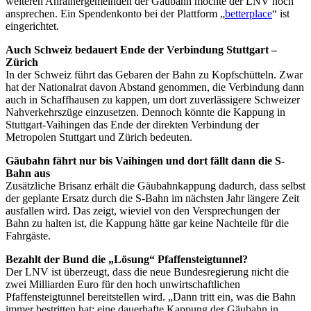
weiteren Anrainergemeinden der Gäubahn möchte der LNV noch
ansprechen. Ein Spendenkonto bei der Plattform „
betterplace
“ ist
eingerichtet.
Auch Schweiz bedauert Ende der Verbindung Stuttgart –
Zürich
In der Schweiz führt das Gebaren der Bahn zu Kopfschütteln. Zwar
hat der Nationalrat davon Abstand genommen, die Verbindung dann
auch in Schaffhausen zu kappen, um dort zuverlässigere Schweizer
Nahverkehrszüge einzusetzen. Dennoch könnte die Kappung in
Stuttgart-Vaihingen das Ende der direkten Verbindung der
Metropolen Stuttgart und Zürich bedeuten.
Gäubahn fährt nur bis Vaihingen und dort fällt dann die S-
Bahn aus
Zusätzliche Brisanz erhält die Gäubahnkappung dadurch, dass selbst
der geplante Ersatz durch die S-Bahn im nächsten Jahr längere Zeit
ausfallen wird. Das zeigt, wieviel von den Versprechungen der
Bahn zu halten ist, die Kappung hätte gar keine Nachteile für die
Fahrgäste.
Bezahlt der Bund die „Lösung“ Pfaffensteigtunnel?
Der LNV ist überzeugt, dass die neue Bundesregierung nicht die
zwei Milliarden Euro für den hoch unwirtschaftlichen
Pfaffensteigtunnel bereitstellen wird. „Dann tritt ein, was die Bahn
immer bestritten hat: eine dauerhafte Kappung der Gäubahn in