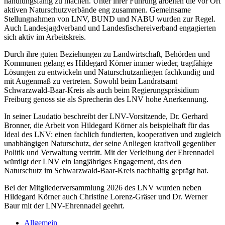
handlungsfähig zu machen. Unter ihrer Führung arbeiten die vor Ort
aktiven Naturschutzverbände eng zusammen. Gemeinsame
Stellungnahmen von LNV, BUND und NABU wurden zur Regel.
Auch Landesjagdverband und Landesfischereiverband engagierten
sich aktiv im Arbeitskreis.
Durch ihre guten Beziehungen zu Landwirtschaft, Behörden und
Kommunen gelang es Hildegard Körner immer wieder, tragfähige
Lösungen zu entwickeln und Naturschutzanliegen fachkundig und
mit Augenmaß zu vertreten. Sowohl beim Landratsamt
Schwarzwald-Baar-Kreis als auch beim Regierungspräsidium
Freiburg genoss sie als Sprecherin des LNV hohe Anerkennung.
In seiner Laudatio beschreibt der LNV-Vorsitzende, Dr. Gerhard
Bronner, die Arbeit von Hildegard Körner als beispielhaft für das
Ideal des LNV: einen fachlich fundierten, kooperativen und zugleich
unabhängigen Naturschutz, der seine Anliegen kraftvoll gegenüber
Politik und Verwaltung vertritt. Mit der Verleihung der Ehrennadel
würdigt der LNV ein langjähriges Engagement, das den
Naturschutz im Schwarzwald-Baar-Kreis nachhaltig geprägt hat.
Bei der Mitgliederversammlung 2026 des LNV wurden neben
Hildegard Körner auch Christine Lorenz-Gräser und Dr. Werner
Baur mit der LNV-Ehrennadel geehrt.
Allgemein