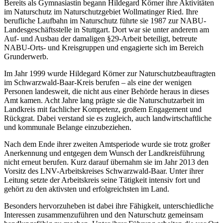
Bereits als Gymnasiastin begann Hildegard Körner ihre Aktivitäten
im Naturschutz im Naturschutzgebiet Wollmatinger Ried. Ihre
berufliche Laufbahn im Naturschutz führte sie 1987 zur NABU-
Landesgeschäftsstelle in Stuttgart. Dort war sie unter anderem am
Auf- und Ausbau der damaligen §29-Arbeit beteiligt, betreute
NABU-Orts- und Kreisgruppen und engagierte sich im Bereich
Grunderwerb.
Im Jahr 1999 wurde Hildegard Körner zur Naturschutzbeauftragten
im Schwarzwald-Baar-Kreis berufen – als eine der wenigen
Personen landesweit, die nicht aus einer Behörde heraus in dieses
Amt kamen. Acht Jahre lang prägte sie die Naturschutzarbeit im
Landkreis mit fachlicher Kompetenz, großem Engagement und
Rückgrat. Dabei verstand sie es zugleich, auch landwirtschaftliche
und kommunale Belange einzubeziehen.
Nach dem Ende ihrer zweiten Amtsperiode wurde sie trotz großer
Anerkennung und entgegen dem Wunsch der Landkreisführung
nicht erneut berufen. Kurz darauf übernahm sie im Jahr 2013 den
Vorsitz des LNV-Arbeitskreises Schwarzwald-Baar. Unter ihrer
Leitung setzte der Arbeitskreis seine Tätigkeit intensiv fort und
gehört zu den aktivsten und erfolgreichsten im Land.
Besonders hervorzuheben ist dabei ihre Fähigkeit, unterschiedliche
Interessen zusammenzuführen und den Naturschutz gemeinsam