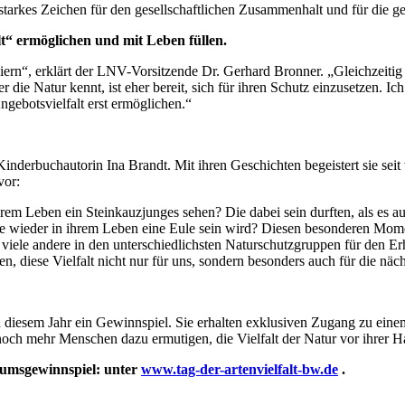
 starkes Zeichen für den gesellschaftlichen Zusammenhalt und für die 
t“ ermöglichen und mit Leben füllen.
eiern“, erklärt der LNV-Vorsitzende Dr. Gerhard Bronner. „Gleichzeit
ie Natur kennt, ist eher bereit, sich für ihren Schutz einzusetzen. Ich
gebotsvielfalt erst ermöglichen.“
nderbuchautorin Ina Brandt. Mit ihren Geschichten begeistert sie seit 
vor:
rem Leben ein Steinkauzjunges sehen? Die dabei sein durften, als es a
e wieder in ihrem Leben eine Eule sein wird? Diesen besonderen Mome
iele andere in den unterschiedlichsten Naturschutzgruppen für den Erh
 diese Vielfalt nicht nur für uns, sondern besonders auch für die näc
n diesem Jahr ein Gewinnspiel. Sie erhalten exklusiven Zugang zu ein
och mehr Menschen dazu ermutigen, die Vielfalt der Natur vor ihrer H
äumsgewinnspiel: unter
www.tag-der-artenvielfalt-bw.de
.