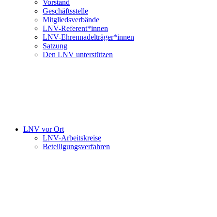
Vorstand
Geschäftsstelle
Mitgliedsverbände
LNV-Referent*innen
LNV-Ehrennadelträger*innen
Satzung
Den LNV unterstützen
LNV vor Ort
LNV-Arbeitskreise
Beteiligungsverfahren