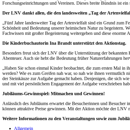
Forschungseinrichtungen und Vereinen. Dieses breite Bündnis ist ein
Der LNV dankt allen, die den landesweiten „Tag der Artenvielfal
„Fünf Jahre landesweiter Tag der Artenvielfalt sind ein Grund zum F
Schönheit und Bedeutung unserer heimischen Natur zu begeistern. Wer d
Fachwissen mit großer Begeisterung weitergeben und diese enorme An
Die Kinderbuchautorin Ina Brandt unterstützt den Aktionstag.
Besonders freut sich der LNV über die Unterstützung der bekannten Ki
Abenteuer. Auch sie hebt die Bedeutung früher Naturerfahrungen her
„Haben Sie schon einmal Kinder beobachtet, die zum ersten Mal in ih
werden? Wie es zum Greifen nah war, so nah wie ihnen vermutlich ni
der Steinkäuze zur Aufgabe gemacht haben. Denjenigen, die sich wie v
und mit viel persönlichem Engagement der Aufgabe verschrieben haben,
Jubiläums-Gewinnspiel: Mitmachen und Gewinnen!
Anlässlich des Jubiläums erwartet die Besucherinnen und Besucher i
können attraktive Preise gewinnen. Mit der Aktion möchte der LNV n
Weitere Informationen zu den Veranstaltungen sowie zum Jubil
Allgemein