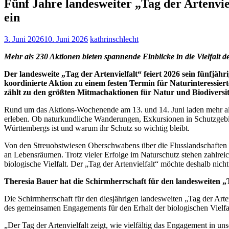
Fünf Jahre landesweiter „Tag der Artenvi
ein
3. Juni 2026
10. Juni 2026
kathrinschlecht
Mehr als 230 Aktionen bieten spannende Einblicke in die Vielfalt d
Der landesweite „Tag der Artenvielfalt“ feiert 2026 sein fünfj
koordinierte Aktion zu einem festen Termin für Naturinteressie
zählt zu den größten Mitmachaktionen für Natur und Biodivers
Rund um das Aktions-Wochenende am 13. und 14. Juni laden mehr als
erleben. Ob naturkundliche Wanderungen, Exkursionen in Schutzgebie
Württembergs ist und warum ihr Schutz so wichtig bleibt.
Von den Streuobstwiesen Oberschwabens über die Flusslandschaften 
an Lebensräumen. Trotz vieler Erfolge im Naturschutz stehen zahlre
biologische Vielfalt. Der „Tag der Artenvielfalt“ möchte deshalb nic
Theresia Bauer hat die Schirmherrschaft für den landesweiten 
Die Schirmherrschaft für den diesjährigen landesweiten „Tag der Art
des gemeinsamen Engagements für den Erhalt der biologischen Vielfal
„Der Tag der Artenvielfalt zeigt, wie vielfältig das Engagement in