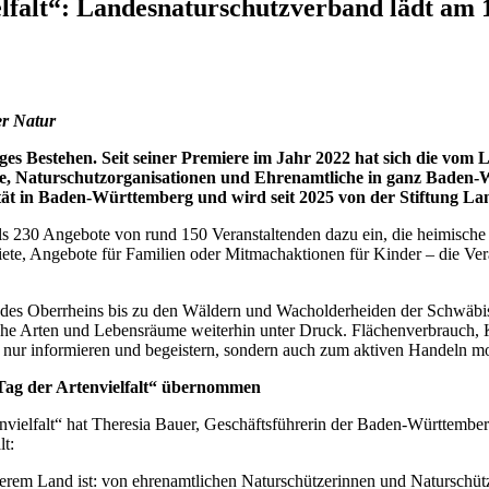
elfalt“: Landesnaturschutzverband lädt am 
er Natur
ähriges Bestehen. Seit seiner Premiere im Jahr 2022 hat sich die
rte, Naturschutzorganisationen und Ehrenamtliche in ganz Baden-W
ität in Baden-Württemberg und wird seit 2025 von der Stiftung 
 230 Angebote von rund 150 Veranstaltenden dazu ein, die heimische N
te, Angebote für Familien oder Mitmachaktionen für Kinder – die Veran
des Oberrheins bis zu den Wäldern und Wacholderheiden der Schwäbis
iche Arten und Lebensräume weiterhin unter Druck. Flächenverbrauch, 
ht nur informieren und begeistern, sondern auch zum aktiven Handeln mo
„Tag der Artenvielfalt“ übernommen
envielfalt“ hat Theresia Bauer, Geschäftsführerin der Baden-Württemb
t:
 unserem Land ist: von ehrenamtlichen Naturschützerinnen und Natursc