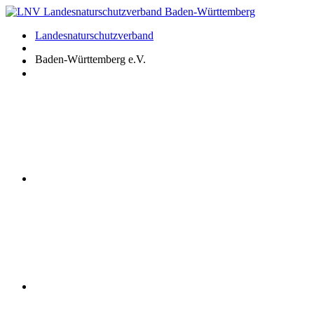
Zum
Inhalt
Landesnaturschutzverband
springen
Baden-Württemberg e.V.
Youtube
Instagram
Facebook