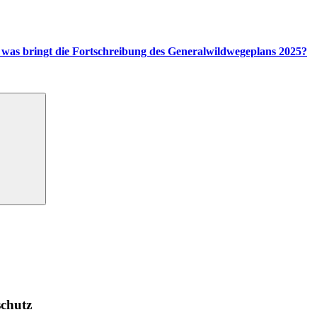
 was bringt die Fortschreibung des Generalwildwegeplans 2025?
schutz