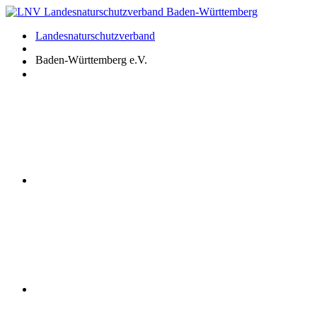
Zum
Inhalt
Landesnaturschutzverband
springen
Baden-Württemberg e.V.
Youtube
Instagram
Facebook