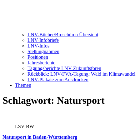
LNV-Bücher/Broschüren Übersicht
LNV-Infobriefe
LNV-Infos
Stellungnahmen
Positionen
Jahresberichte
Tagungsberichte LNV-Zukunftsforen
Rückblick: LNV/FVA-Tagung: Wald im Klimawandel
LNV-Plakate zum Ausdrucken
Themen
Schlagwort:
Natursport
LSV BW
Natursport in Baden-Württemberg