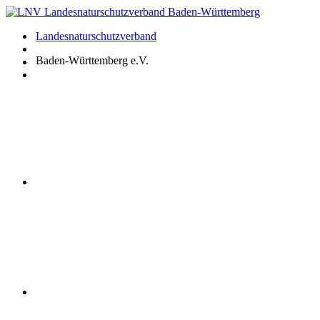
Zum
Inhalt
Landesnaturschutzverband
springen
Baden-Württemberg e.V.
Youtube
Instagram
Facebook