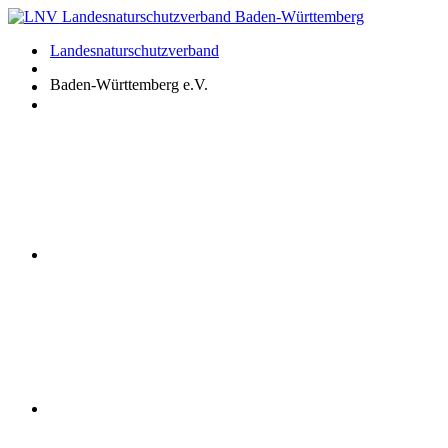
Zum
Inhalt
Landesnaturschutzverband
springen
Baden-Württemberg e.V.
Youtube
Instagram
Facebook