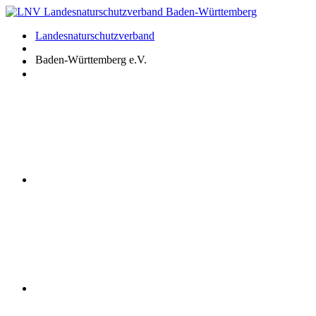
Zum
Inhalt
Landesnaturschutzverband
springen
Baden-Württemberg e.V.
Youtube
Instagram
Facebook