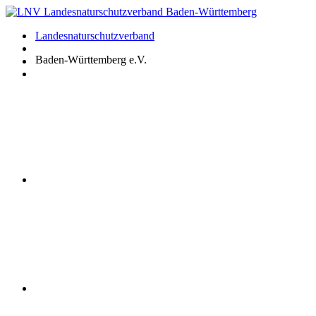
Zum
Inhalt
Landesnaturschutzverband
springen
Baden-Württemberg e.V.
Youtube
Instagram
Facebook