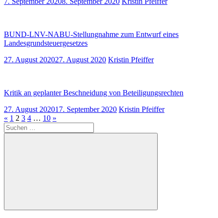
7. September 2020
8. September 2020
Kristin Pfeiffer
BUND-LNV-NABU-Stellungnahme zum Entwurf eines
Landesgrundsteuergesetzes
27. August 2020
27. August 2020
Kristin Pfeiffer
Kritik an geplanter Beschneidung von Beteiligungsrechten
27. August 2020
17. September 2020
Kristin Pfeiffer
Seitennummerierung
Vorherige
Nächste
«
1
2
3
4
…
10
»
Suchen
Beiträge
Beiträge
der
nach:
Beiträge
Suchen