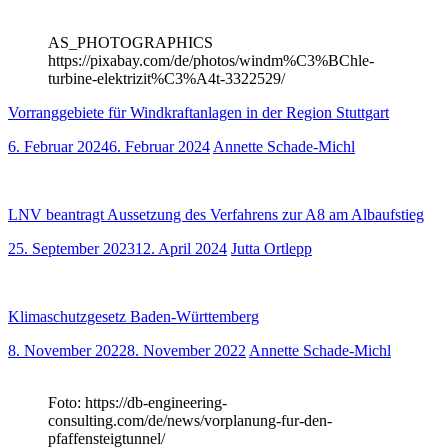
AS_PHOTOGRAPHICS
https://pixabay.com/de/photos/windm%C3%BChle-
turbine-elektrizit%C3%A4t-3322529/
Vorranggebiete für Windkraftanlagen in der Region Stuttgart
6. Februar 2024
6. Februar 2024
Annette Schade-Michl
LNV beantragt Aussetzung des Verfahrens zur A8 am Albaufstieg
25. September 2023
12. April 2024
Jutta Ortlepp
Klimaschutzgesetz Baden-Württemberg
8. November 2022
8. November 2022
Annette Schade-Michl
Foto: https://db-engineering-
consulting.com/de/news/vorplanung-fur-den-
pfaffensteigtunnel/