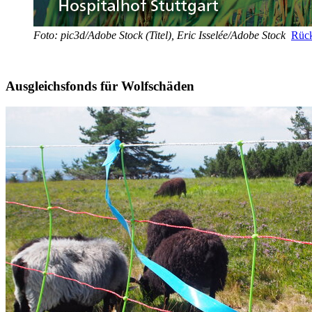
Foto: pic3d/Adobe Stock (Titel), Eric Isselée/Adobe Stock
Rück
Ausgleichsfonds für Wolfschäden