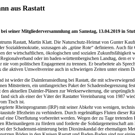
nn aus Rastatt
i seiner Mitgliederversammlung am Samstag, 13.04.2019 in Stut
trums Rastatt, Martin Klatt. Die Naturschutz-Heimat von Gunter Kauf
er Sozialdemokratie, sozusagen als „grüne Rote“ definieren. Auch fü
len der wirtschaftlichen, ökologischen und sozialen Zukunftsfähigkei
 im Regionalverband oder im baden-württembergischen Landtag, dem er 
nie vom politischen Engagement zu trennen. Er bearbeitete als Spre
die aktiven Umweltvereine auch in schwierigen Zeiten unter einem Dach
ist wieder die Daimleransiedlung bei Rastatt, die mit schwerwiegende
nen Mitstreitern, ein umfangreiches Paket der Schadensbegrenzung fes
den aktuellen Daimler-Plänen zur Werkserweiterung, die ursprünglich s
nd sich als einer der Väter der Rastatter Vereinbarung von 1987 wied
om Tisch ist.
grierte Rheinprogramm (IRP) mit seiner Abkehr von wenigen, technis
ustufe Iffezheim zu verhindern. Durch regelmäßiges Fluten dieser Räu
auf eine Überflutung vorbereitet werden. Wegen der zu Tage tretenden 
 Rheinanliegern zu fördern und forderte die Solidargemeinschaft am 
bei der Schadensmi-nimierung beim Dioxinskandal der ehemaligen Meta
 genutzten Böden in den Kreisen Rastatt und Baden-Baden sind nur ein