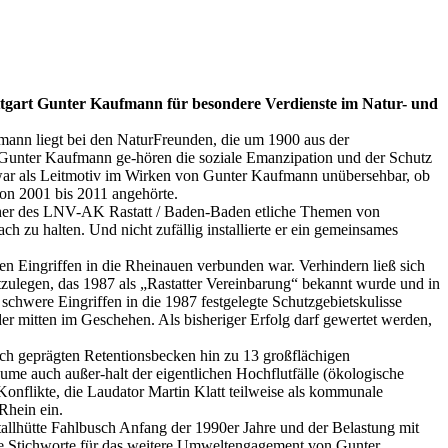
tgart Gunter Kaufmann für besondere Verdienste im Natur- und
mann liegt bei den NaturFreunden, die um 1900 aus der
r Gunter Kaufmann ge-hören die soziale Emanzipation und der Schutz
t war als Leitmotiv im Wirken von Gunter Kaufmann unübersehbar, ob
von 2001 bis 2011 angehörte.
cher des LNV-AK Rastatt / Baden-Baden etliche Themen von
 zu halten. Und nicht zufällig installierte er ein gemeinsames
n Eingriffen in die Rheinauen verbunden war. Verhindern ließ sich
tzulegen, das 1987 als „Rastatter Vereinbarung“ bekannt wurde und in
chwere Eingriffen in die 1987 festgelegte Schutzgebietskulisse
er mitten im Geschehen. Als bisheriger Erfolg darf gewertet werden,
ch geprägten Retentionsbecken hin zu 13 großflächigen
me auch außer-halt der eigentlichen Hochflutfälle (ökologische
Konflikte, die Laudator Martin Klatt teilweise als kommunale
Rhein ein.
llhütte Fahlbusch Anfang der 1990er Jahre und der Belastung mit
ige Stichworte für das weitere Umweltengagement von Gunter