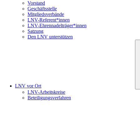
Vorstand
Geschäftsstelle
Mitgliedsverbände
LNV-Referent*innen
LNV-Ehrennadelträger*innen
Satzung
Den LNV unterstützen
LNV vor Ort
LNV-Arbeitskreise
Beteiligungsverfahren