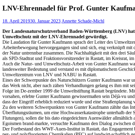
LNV-Ehrennadel für Prof. Gunter Kaufma
18. April 2019
30. Januar 2023
Annette Schade-Michl
Der Landesnaturschutzverband Baden-Württemberg (LNV) hat be
Umweltschutz mit der LNV-Ehrennadel gewürdigt.
Die Laudation für Gunter Kaufmann sprach der Leiter des Umweltzen
Arbeiterbewegung hervorgegangen sind und sich, eng verknüpft mit d
der Natur untrennbar zusammen. Die Nachhaltigkeit mit den drei Säu
als SPD-Stadtrat und Fraktionsvorsitzender in Rastatt, im Kreisrat,
Auch die Natur- und Umweltschutz-Arbeit von Gunter Kaufmann war 
landesweiter Bedeutung und verstand es mit diplomatischem Geschick 
Umweltzentrum von LNV und NABU in Rastatt.
Eines der Schwerpunkte des Naturschützers Gunter Kaufmann war und 
das Werk nicht, aber nach zähen Verhandlungen gelang es ihm mit sei
Folge im De-zember 1999 die Umweltstiftung Rastatt begründete. Mit 
vorsahen, erlebte Gunter Kaufmann gewissermaßen sein Déjà-vu und fa
dass der Eingriff erheblich reduziert wurde und eine Straßenplanung v
Zu den weiteren Schwerpunkten von Gunter Kaufmann zählte das Inte
Überflutungsräumen, um eine Hochwasserkatastrophe unterhalb der Sta
Flutungen), sollen die bis dato eingedeichten Auenwälder allmählich 
Egoismen brand-markte, versuchte Kaufmann den Dialog zwischen den
Der Fortbestand des WWF-Auen-Institut in Rastatt, das Engagement 
per- und polyfluorierten Chemikalien (PFC) auf landwirt-schaftlich