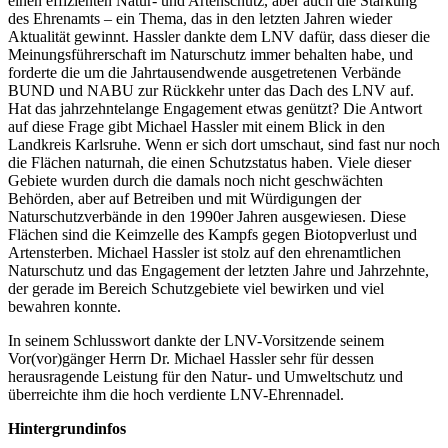
einen effizienten Natur- und Artenschutz, aber auch die Stärkung
des Ehrenamts – ein Thema, das in den letzten Jahren wieder
Aktualität gewinnt. Hassler dankte dem LNV dafür, dass dieser die
Meinungsführerschaft im Naturschutz immer behalten habe, und
forderte die um die Jahrtausendwende ausgetretenen Verbände
BUND und NABU zur Rückkehr unter das Dach des LNV auf.
Hat das jahrzehntelange Engagement etwas genützt? Die Antwort
auf diese Frage gibt Michael Hassler mit einem Blick in den
Landkreis Karlsruhe. Wenn er sich dort umschaut, sind fast nur noch
die Flächen naturnah, die einen Schutzstatus haben. Viele dieser
Gebiete wurden durch die damals noch nicht geschwächten
Behörden, aber auf Betreiben und mit Würdigungen der
Naturschutzverbände in den 1990er Jahren ausgewiesen. Diese
Flächen sind die Keimzelle des Kampfs gegen Biotopverlust und
Artensterben. Michael Hassler ist stolz auf den ehrenamtlichen
Naturschutz und das Engagement der letzten Jahre und Jahrzehnte,
der gerade im Bereich Schutzgebiete viel bewirken und viel
bewahren konnte.
In seinem Schlusswort dankte der LNV-Vorsitzende seinem
Vor(vor)gänger Herrn Dr. Michael Hassler sehr für dessen
herausragende Leistung für den Natur- und Umweltschutz und
überreichte ihm die hoch verdiente LNV-Ehrennadel.
Hintergrundinfos