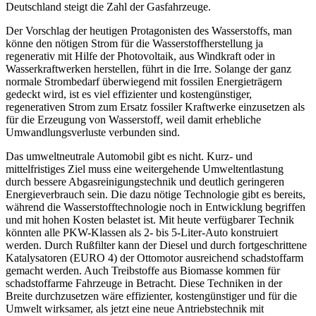
Deutschland steigt die Zahl der Gasfahrzeuge.
Der Vorschlag der heutigen Protagonisten des Wasserstoffs, man
könne den nötigen Strom für die Wasserstoffherstellung ja
regenerativ mit Hilfe der Photovoltaik, aus Windkraft oder in
Wasserkraftwerken herstellen, führt in die Irre. Solange der ganz
normale Strombedarf überwiegend mit fossilen Energieträgern
gedeckt wird, ist es viel effizienter und kostengünstiger,
regenerativen Strom zum Ersatz fossiler Kraftwerke einzusetzen als
für die Erzeugung von Wasserstoff, weil damit erhebliche
Umwandlungsverluste verbunden sind.
Das umweltneutrale Automobil gibt es nicht. Kurz- und
mittelfristiges Ziel muss eine weitergehende Umweltentlastung
durch bessere Abgasreinigungstechnik und deutlich geringeren
Energieverbrauch sein. Die dazu nötige Technologie gibt es bereits,
während die Wasserstofftechnologie noch in Entwicklung begriffen
und mit hohen Kosten belastet ist. Mit heute verfügbarer Technik
könnten alle PKW-Klassen als 2- bis 5-Liter-Auto konstruiert
werden. Durch Rußfilter kann der Diesel und durch fortgeschrittene
Katalysatoren (EURO 4) der Ottomotor ausreichend schadstoffarm
gemacht werden. Auch Treibstoffe aus Biomasse kommen für
schadstoffarme Fahrzeuge in Betracht. Diese Techniken in der
Breite durchzusetzen wäre effizienter, kostengünstiger und für die
Umwelt wirksamer, als jetzt eine neue Antriebstechnik mit