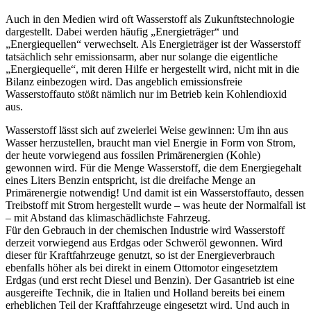
Auch in den Medien wird oft Wasserstoff als Zukunftstechnologie
dargestellt. Dabei werden häufig „Energieträger“ und
„Energiequellen“ verwechselt. Als Energieträger ist der Wasserstoff
tatsächlich sehr emissionsarm, aber nur solange die eigentliche
„Energiequelle“, mit deren Hilfe er hergestellt wird, nicht mit in die
Bilanz einbezogen wird. Das angeblich emissionsfreie
Wasserstoffauto stößt nämlich nur im Betrieb kein Kohlendioxid
aus.
Wasserstoff lässt sich auf zweierlei Weise gewinnen: Um ihn aus
Wasser herzustellen, braucht man viel Energie in Form von Strom,
der heute vorwiegend aus fossilen Primärenergien (Kohle)
gewonnen wird. Für die Menge Wasserstoff, die dem Energiegehalt
eines Liters Benzin entspricht, ist die dreifache Menge an
Primärenergie notwendig! Und damit ist ein Wasserstoffauto, dessen
Treibstoff mit Strom hergestellt wurde – was heute der Normalfall ist
– mit Abstand das klimaschädlichste Fahrzeug.
Für den Gebrauch in der chemischen Industrie wird Wasserstoff
derzeit vorwiegend aus Erdgas oder Schweröl gewonnen. Wird
dieser für Kraftfahrzeuge genutzt, so ist der Energieverbrauch
ebenfalls höher als bei direkt in einem Ottomotor eingesetztem
Erdgas (und erst recht Diesel und Benzin). Der Gasantrieb ist eine
ausgereifte Technik, die in Italien und Holland bereits bei einem
erheblichen Teil der Kraftfahrzeuge eingesetzt wird. Und auch in