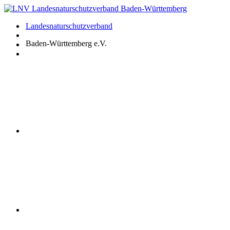
Zum
Inhalt
Landesnaturschutzverband
springen
Baden-Württemberg e.V.
Youtube
Instagram
Facebook