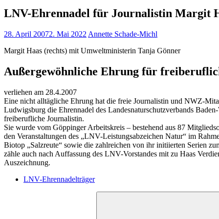
LNV-Ehrennadel für Journalistin Margit 
28. April 2007
2. Mai 2022
Annette Schade-Michl
Margit Haas (rechts) mit Umweltministerin Tanja Gönner
Außergewöhnliche Ehrung für freiberuflic
verliehen am 28.4.2007
Eine nicht alltägliche Ehrung hat die freie Journalistin und NWZ-Mi
Ludwigsburg die Ehrennadel des Landesnaturschutzverbands Baden-W
freiberufliche Journalistin.
Sie wurde vom Göppinger Arbeitskreis – bestehend aus 87 Mitglieds
den Veranstaltungen des „LNV-Leistungsabzeichen Natur“ im Rahmen
Biotop „Salzreute“ sowie die zahlreichen von ihr initiierten Seri
zähle auch nach Auffassung des LNV-Vorstandes mit zu Haas Verdien
Auszeichnung.
LNV-Ehrennadelträger
Suchen
nach: