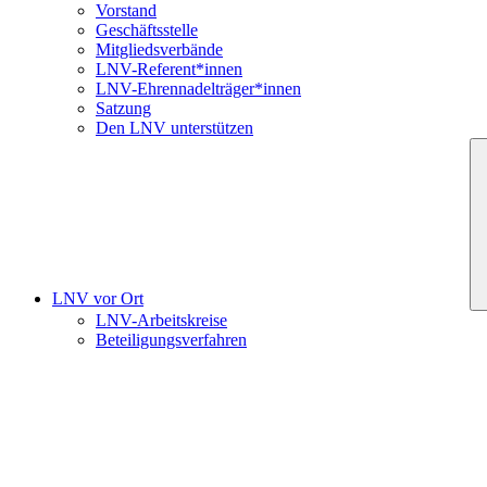
Vorstand
Geschäftsstelle
Mitgliedsverbände
LNV-Referent*innen
LNV-Ehrennadelträger*innen
Satzung
Den LNV unterstützen
LNV vor Ort
LNV-Arbeitskreise
Beteiligungsverfahren