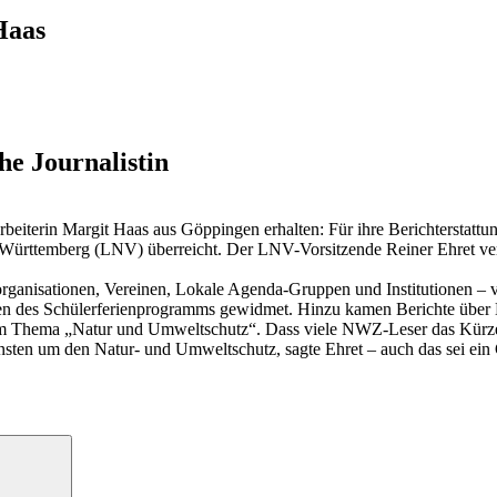
Haas
he Journalistin
tarbeiterin Margit Haas aus Göppingen erhalten: Für ihre Berichterstat
ürttemberg (LNV) überreicht. Der LNV-Vorsitzende Reiner Ehret verwi
organisationen, Vereinen, Lokale Agenda-Gruppen und Institutionen –
 des Schülerferienprogramms gewidmet. Hinzu kamen Berichte über L
en zum Thema „Natur und Umweltschutz“. Dass viele NWZ-Leser das Kür
sten um den Natur- und Umweltschutz, sagte Ehret – auch das sei ein